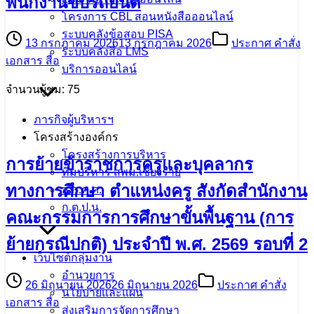
พนักงานขับรถยนต์
โครงการ CBL สอนหนังสือออนไลน์
ระบบคลังข้อสอบ PISA
13 กรกฎาคม 2026
13 กรกฎาคม 2026
ประกาศ คำสั่ง
ระบบคลังสื่อ LMS
เอกสาร สื่อ
บริการออนไลน์
จำนวนผู้ชม: 75
ภารกิจผู้บริหารฯ
โครงสร้างองค์กร
โครงสร้างการบริหาร
การย้ายข้าราชการครูและบุคลากร
ทีมบริหาร สพม.เชียงราย
ทางการศึกษา ตำแหน่งครู สังกัดสำนักงาน
อ.ก.ค.ศ.
ก.ต.ป.น.
คณะกรรมการการศึกษาขั้นพื้นฐาน (การ
ย้ายกรณีปกติ) ประจำปี พ.ศ. 2569 รอบที่ 2
เว็บไซต์กลุ่มงาน
อำนวยการ
26 มิถุนายน 2026
26 มิถุนายน 2026
ประกาศ คำสั่ง
นโยบายและแผน
เอกสาร สื่อ
ส่งเสริมการจัดการศึกษา