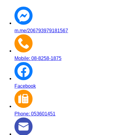
m.me/206793979181567
Mobile: 08-8258-1875
Facebook
Phone: 053601451