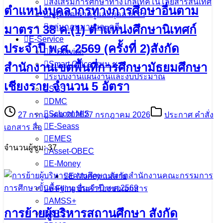
ส่งเสริมการศึกษาทางไกลเทคโนโลยีสารสนเทศ
ตำแหน่งบุคลากรทางการศึกษาอื่นตาม
กลุ่มพัฒนาครูและบุคลากรฯ
กลุ่มกฎหมายและคดี
มาตรา 38 ค.(1) ตำแหน่งศึกษานิเทศก์
E-Service
ประจำปี พ.ศ. 2569 (ครั้งที่ 2)สังกัด
E-Service
Smart Office สพม.ชร
สำนักงานเขตพื้นที่การศึกษามัธยมศึกษา
ระบบงานแผนงานและงบประมาณ
เชียงราย จำนวน 5 อัตรา
SGS
DMC
School MIS
27 กรกฎาคม 2026
27 กรกฎาคม 2026
ประกาศ คำสั่ง
E-Seass
เอกสาร สื่อ
EMES
จำนวนผู้ชม: 37
Asset-OBEC
E-Money
E-Money แม่สาย
e-Filing ยื่นคำร้องขอเอกสาร
AMSS+
การย้ายผู้บริหารสถานศึกษา สังกัด
KRS