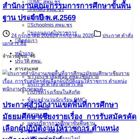
DMC สพม.ชร
สำนักงานคณะกรรมการการศึกษาขั้นพื้น
HRMS สพม.ชร
ฐาน ประจำปี พ.ศ.2569
Eschool
Schoolmis สพม.ชร
ขออนุญาตไปราชการ
24 กรกฎาคม 2026
24 กรกฎาคม 2026
ประกาศ คำสั่ง
ติดต่อเรา
เอกสาร สื่อ
หน้าแรก
จำนวนผู้ชม: 46
ประวัติ สพม.
สารสนเทศ
ข่าวประชาสัมพันธ์ สพม.เชียงราย
ประกาศ คำสั่ง เอกสาร สื่อ
เว็ปไซต์โรงเรียนในสังกัด
ข้อมูลจำนวนนักเรียน DMC
ประกาศสำนักงานเขตพื้นที่การศึกษา
One Click
มัธยมศึกษาเชียงรายเรื่อง การรับสมัครคัด
BIGDATA
แผนบริหารการศึกษาขั้นพื้นฐาน
เลือกผู้ปฏิบัติงานให้ราชการ ตำแหน่ง
บทความวิจัย ผู้บริหาร ในสังกัด
LMS คอร์สเรียนออนไลน์