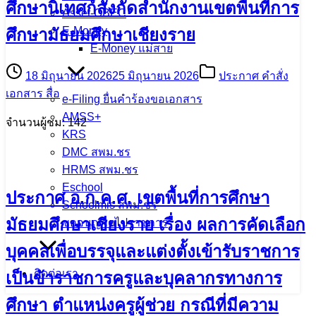
ศึกษานิเทศก์สังกัดสำนักงานเขตพื้นที่การ
Asset-OBEC
E-Money
ศึกษามัธยมศึกษาเชียงราย
E-Money แม่สาย
18 มิถุนายน 2026
25 มิถุนายน 2026
ประกาศ คำสั่ง
เอกสาร สื่อ
e-Filing ยื่นคำร้องขอเอกสาร
AMSS+
จำนวนผู้ชม: 142
KRS
DMC สพม.ชร
HRMS สพม.ชร
Eschool
ประกาศ อ.ก.ค.ศ. เขตพื้นที่การศึกษา
Schoolmis สพม.ชร
มัธยมศึกษาเชียงราย เรื่อง ผลการคัดเลือก
ขออนุญาตไปราชการ
บุคคลเพื่อบรรจุและแต่งตั้งเข้ารับราชการ
ติดต่อเรา
เป็นข้าราชการครูและบุคลากรทางการ
ศึกษา ตำแหน่งครูผู้ช่วย กรณีที่มีความ