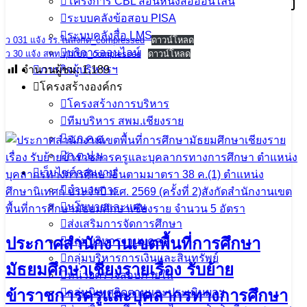
โครงการ CBL สอนหนังสือออนไลน์
6 มกราคม 2025
6 มกราคม 2025
PR SESAOCR
ระบบคลังข้อสอบ PISA
บริหารงานบุคคล
,
ประกาศ คำสั่ง เอกสาร สื่อ
ระบบคลังสื่อ LMS
ว 031 แจ้ง รร.ในสังกัด_compressed
ดาวน์โหลด
บริการออนไลน์
ว 30 แจ้ง สพท.ทุกเขต_compressed
ดาวน์โหลด
จำนวนผู้ชม:
1,189
ภารกิจผู้บริหารฯ
โครงสร้างองค์กร
เนื้อหาอื่นๆ
โครงสร้างการบริหาร
ทีมบริหาร สพม.เชียงราย
อ.ก.ค.ศ.
ก.ต.ป.น.
เว็บไซต์กลุ่มงาน
อำนวยการ
นโยบายและแผน
ส่งเสริมการจัดการศึกษา
ประกาศสำนักงานเขตพื้นที่การศึกษา
กลุ่มบริหารงานบุคคล
กลุ่มบริหารการเงินและสินทรัพย์
มัธยมศึกษาเชียงรายเรื่อง รับย้าย
หน่วยตรวจสอบภายใน
ข้าราชการครูและบุคลากรทางการศึกษา
กลุ่มนิเทศติดตามและประเมินผลฯ