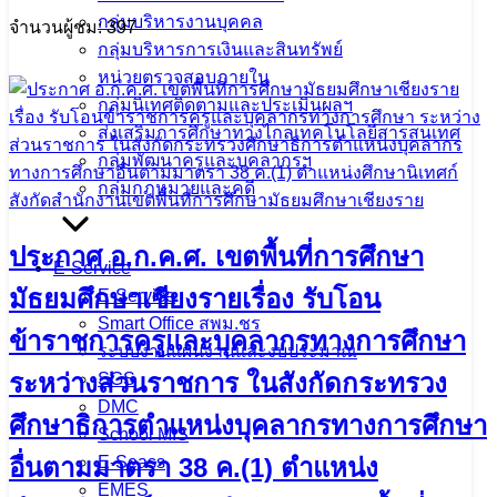
กลุ่มบริหารงานบุคคล
จำนวนผู้ชม: 397
กลุ่มบริหารการเงินและสินทรัพย์
หน่วยตรวจสอบภายใน
กลุ่มนิเทศติดตามและประเมินผลฯ
ส่งเสริมการศึกษาทางไกลเทคโนโลยีสารสนเทศ
กลุ่มพัฒนาครูและบุคลากรฯ
กลุ่มกฎหมายและคดี
ประกาศ อ.ก.ค.ศ. เขตพื้นที่การศึกษา
E-Service
มัธยมศึกษาเชียงรายเรื่อง รับโอน
E-Service
Smart Office สพม.ชร
ข้าราชการครูและบุคลากรทางการศึกษา
ระบบงานแผนงานและงบประมาณ
ระหว่างส่วนราชการ ในสังกัดกระทรวง
SGS
DMC
ศึกษาธิการตำแหน่งบุคลากรทางการศึกษา
School MIS
อื่นตามมาตรา 38 ค.(1) ตำแหน่ง
E-Seass
EMES