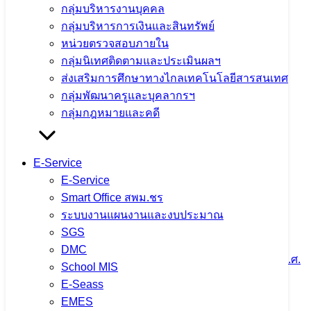
กลุ่มบริหารงานบุคคล
กลุ่มบริหารการเงินและสินทรัพย์
จำนวนผู้ชม:
2,329
หน่วยตรวจสอบภายใน
เนื้อหาอื่นๆ
กลุ่มนิเทศติดตามและประเมินผลฯ
ส่งเสริมการศึกษาทางไกลเทคโนโลยีสารสนเทศ
กลุ่มพัฒนาครูและบุคลากรฯ
กลุ่มกฎหมายและคดี
กลุ่มอำนวยการ
E-Service
30 มิถุนายน 2023
25 กรกฎาคม 2023
ITA2569
E-Service
Smart Office สพม.ชร
จำนวนผู้ชม: 2,208
ระบบงานแผนงานและงบประมาณ
SGS
DMC
School MIS
E-Seass
EMES