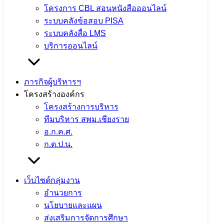
โครงการ CBL สอนหนังสือออนไลน์
กลุ่มตรวจสอบภายใน ต่อ :
16
ระบบคลังข้อสอบ PISA
กลุ่มส่งเสริมการจัดการศึกษา ต่อ :
17
ระบบคลังสื่อ LMS
หน้าห้อง ผอ.เขต ต่อ :
27
บริการออนไลน์
กลุ่มศึกษานิเทศก์ :
088-2581874
โทรสาร Fax : 0-5360-1450
พัสดุการเงินสินทรัพย์ โทร :
08-8258-1870
ภารกิจผู้บริหารฯ
โครงสร้างองค์กร
นโยบายและแผน โทร :
08-8258-1871
โครงสร้างการบริหาร
ทีมบริหาร สพม.เชียงราย
บริหารงานบุคคล โทร :
08-8258-1872
อ.ก.ค.ศ.
ส่งเสริมการจัดการฯ โทร :
08-8258-1873
ก.ต.ป.น.
ศึกษานิเทศก์ โทร :
08-8258-1874
เว็บไซต์กลุ่มงาน
อำนวยการ โทร :
08-8258-1875
อำนวยการ
ตรวจสอบภายใน โทร :
08-8259-1232
นโยบายและแผน
ส่งเสริมการจัดการศึกษา
อีเมล์ :
secondary36cripyo@gmail.com