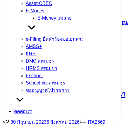
รายงานผลการดำเนินการเพื่อส่งเสริม
Asset-OBEC
คุณธรรมและความโปร่งใสภายใน
E-Money
E-Money แม่สาย
สำนักงานเขตพื้นที่การศึกษา ปีงบประมาณ
พ.ศ. 2568
e-Filing ยื่นคำร้องขอเอกสาร
AMSS+
30 มิถุนายน 2023
6 สิงหาคม 2026
ITA2569
KRS
DMC สพม.ชร
จำนวนผู้ชม: 3,611
HRMS สพม.ชร
Eschool
Schoolmis สพม.ชร
ขออนุญาตไปราชการ
การนำผลการประเมิน ITA ไปสู่การพัฒนา
องค์กร
ติดต่อเรา
30 มิถุนายน 2023
6 สิงหาคม 2026
ITA2569