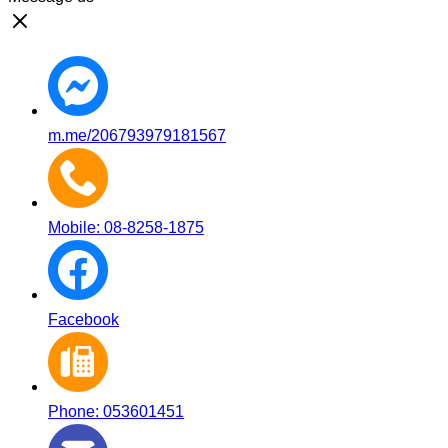
m.me/206793979181567
Mobile: 08-8258-1875
Facebook
Phone: 053601451