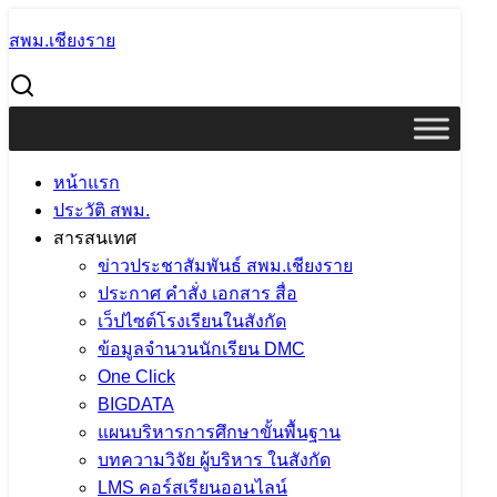
Skip
สพม.เชียงราย
to
Search
content
for:
ข้อมูลการติดต่อ สพม.เชียงราย
ข้อมูลการติดต่อ สพม.เชียงราย
หน้าแรก
ประวัติ สพม.
29 พฤษภาคม 2021
PR SESAOCR
ITA2569
สารสนเทศ
สำนักงานเขตพื้นที่การศึกษามัธยมศึกษาเชียงราย
ข่าวประชาสัมพันธ์ สพม.เชียงราย
ประกาศ คำสั่ง เอกสาร สื่อ
1115/23 ถ.ไกรสรสิทธิ์ ต.เวียง อ.เมืองเชียงราย จ.เชียงราย
เว็ปไซต์โรงเรียนในสังกัด
57000
ข้อมูลจำนวนนักเรียน DMC
One Click
โทรศัพท์ :
0-5360-1451
BIGDATA
กลุ่มอำนวยการ ต่อ :
12
แผนบริหารการศึกษาขั้นพื้นฐาน
กลุ่มการเงินสินทรัพย์การเงิน ต่อ :
13
บทความวิจัย ผู้บริหาร ในสังกัด
กลุ่มบริหารงานบุคคล ต่อ :
14
LMS คอร์สเรียนออนไลน์
กลุ่มนโยบายและแผนแผน ต่อ :
15