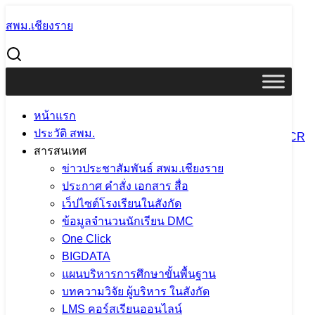
Skip
สพม.เชียงราย
to
Search
content
for:
การสร้างวัฒนธรรม No Gift Policy
การสร้างวัฒนธรรม No Gift Policy
หน้าแรก
ประวัติ สพม.
29 พฤษภาคม 2021
28 มิถุนายน 2024
PR SESAOCR
สารสนเทศ
ITA2569
ข่าวประชาสัมพันธ์ สพม.เชียงราย
การสร้างวัฒนธรรม-NO-Gift-Policyปี2567
ดาวน์โหลด
ประกาศ คำสั่ง เอกสาร สื่อ
จำนวนผู้ชม:
2,696
เว็ปไซต์โรงเรียนในสังกัด
ข้อมูลจำนวนนักเรียน DMC
เนื้อหาอื่นๆ
One Click
BIGDATA
แผนบริหารการศึกษาขั้นพื้นฐาน
บทความวิจัย ผู้บริหาร ในสังกัด
กลุ่มอำนวยการ
LMS คอร์สเรียนออนไลน์