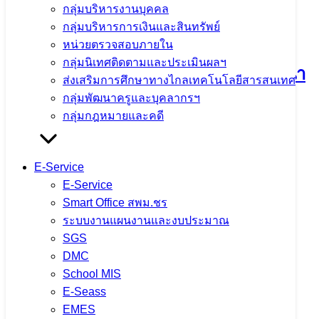
กลุ่มบริหารงานบุคคล
กลุ่มบริหารการเงินและสินทรัพย์
หน่วยตรวจสอบภายใน
กลุ่มนิเทศติดตามและประเมินผลฯ
การนำผลการประเมิน ITA ไปสู่การพัฒนา
ส่งเสริมการศึกษาทางไกลเทคโนโลยีสารสนเทศ
องค์กร
กลุ่มพัฒนาครูและบุคลากรฯ
กลุ่มกฎหมายและคดี
30 มิถุนายน 2023
6 สิงหาคม 2026
ITA2569
E-Service
จำนวนผู้ชม: 3,484
E-Service
Smart Office สพม.ชร
ระบบงานแผนงานและงบประมาณ
SGS
การประเมินจริยธรรมเจ้าหน้าที่ของรัฐ
DMC
School MIS
30 มิถุนายน 2023
30 มิถุนายน 2023
ITA2569
E-Seass
EMES
จำนวนผู้ชม: 2,545