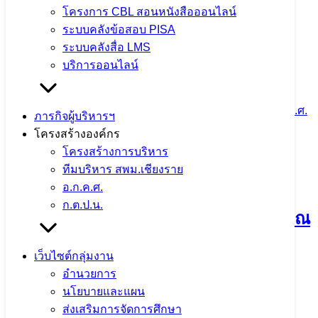
โครงการ CBL สอนหนังสือออนไลน์
30 มิถุนายน 2023
25 กรกฎาคม 2023
ITA2569
ระบบคลังข้อสอบ PISA
ระบบคลังสื่อ LMS
จำนวนผู้ชม: 2,207
บริการออนไลน์
ภารกิจผู้บริหารฯ
โครงสร้างองค์กร
โครงสร้างการบริหาร
รายงานผลการดำเนินการเพื่อส่งเสริม
ทีมบริหาร สพม.เชียงราย
อ.ก.ค.ศ.
คุณธรรมและความโปร่งใสภายใน
ก.ต.ป.น.
สำนักงานเขตพื้นที่การศึกษา ปีงบประมาณ
พ.ศ. 2568
เว็บไซต์กลุ่มงาน
อำนวยการ
30 มิถุนายน 2023
6 สิงหาคม 2026
ITA2569
นโยบายและแผน
ส่งเสริมการจัดการศึกษา
จำนวนผู้ชม: 3,609