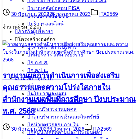
โครงการ CBL สอนหนังสือออนไลน์
ระบบคลังข้อสอบ PISA
30 มิถุนายน 2023
25 กรกฎาคม 2023
ITA2569
ระบบคลังสื่อ LMS
บริการออนไลน์
จำนวนผู้ชม: 2,207
ภารกิจผู้บริหารฯ
โครงสร้างองค์กร
โครงสร้างการบริหาร
ทีมบริหาร สพม.เชียงราย
อ.ก.ค.ศ.
ก.ต.ป.น.
รายงานผลการดำเนินการเพื่อส่งเสริม
เว็บไซต์กลุ่มงาน
อำนวยการ
คุณธรรมและความโปร่งใสภายใน
นโยบายและแผน
สำนักงานเขตพื้นที่การศึกษา ปีงบประมาณ
ส่งเสริมการจัดการศึกษา
กลุ่มบริหารงานบุคคล
พ.ศ. 2568
กลุ่มบริหารการเงินและสินทรัพย์
หน่วยตรวจสอบภายใน
30 มิถุนายน 2023
6 สิงหาคม 2026
ITA2569
กลุ่มนิเทศติดตามและประเมินผลฯ