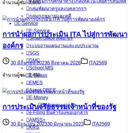
ส่งเสริมการศึกษาทางไกลเทคโนโลยีสารสนเทศ
จำนวนผู้ชม: 3,606
กลุ่มพัฒนาครูและบุคลากรฯ
กลุ่มกฎหมายและคดี
E-Service
E-Service
การนำผลการประเมิน ITA ไปสู่การพัฒนา
Smart Office สพม.ชร
องค์กร
ระบบงานแผนงานและงบประมาณ
SGS
DMC
30 มิถุนายน 2023
6 สิงหาคม 2026
ITA2569
School MIS
จำนวนผู้ชม: 3,480
E-Seass
EMES
Asset-OBEC
E-Money
E-Money แม่สาย
การประเมินจริยธรรมเจ้าหน้าที่ของรัฐ
e-Filing ยื่นคำร้องขอเอกสาร
AMSS+
30 มิถุนายน 2023
30 มิถุนายน 2023
ITA2569
KRS