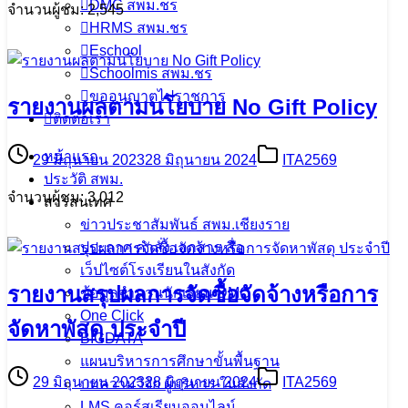
DMC สพม.ชร
จำนวนผู้ชม: 2,545
HRMS สพม.ชร
Eschool
Schoolmis สพม.ชร
ขออนุญาตไปราชการ
รายงานผลตามนโยบาย No Gift Policy
ติดต่อเรา
หน้าแรก
29 มิถุนายน 2023
28 มิถุนายน 2024
ITA2569
ประวัติ สพม.
จำนวนผู้ชม: 3,012
สารสนเทศ
ข่าวประชาสัมพันธ์ สพม.เชียงราย
ประกาศ คำสั่ง เอกสาร สื่อ
เว็ปไซต์โรงเรียนในสังกัด
รายงานสรุปผลการจัดซื้อจัดจ้างหรือการ
ข้อมูลจำนวนนักเรียน DMC
One Click
จัดหาพัสดุ ประจำปี
BIGDATA
แผนบริหารการศึกษาขั้นพื้นฐาน
29 มิถุนายน 2023
28 มิถุนายน 2024
ITA2569
บทความวิจัย ผู้บริหาร ในสังกัด
LMS คอร์สเรียนออนไลน์