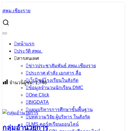
Skip
สพม.เชียงราย
to
Search
content
for:
การเสริมสร้างวัฒนธรรมองค์กร
การเสริมสร้างวัฒนธรรมองค์กร
หน้าแรก
ประวัติ สพม.
29 พฤษภาคม 2021
11 กรกฎาคม 2022
PR
สารสนเทศ
ข่าวประชาสัมพันธ์ สพม.เชียงราย
SESAOCR
ITA2569
ประกาศ คำสั่ง เอกสาร สื่อ
เว็ปไซต์โรงเรียนในสังกัด
จำนวนผู้ชม:
1,746
ข้อมูลจำนวนนักเรียน DMC
One Click
เนื้อหาอื่นๆ
BIGDATA
แผนบริหารการศึกษาขั้นพื้นฐาน
บทความวิจัย ผู้บริหาร ในสังกัด
LMS คอร์สเรียนออนไลน์
กลุ่มอำนวยการ