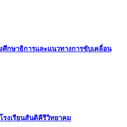
วงศึกษาธิการและแนวทางการขับเคลื่อน
รงเรียนสันติคีรีวิทยาคม