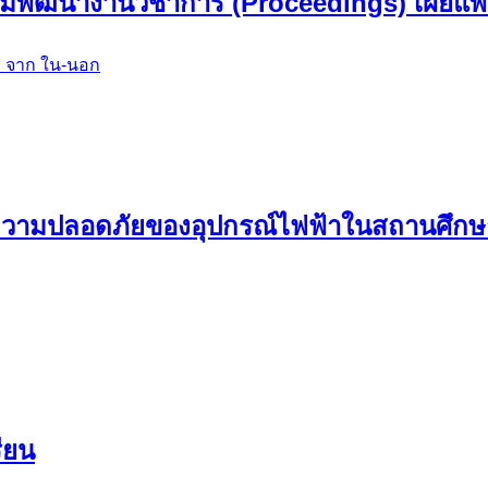
ามพัฒนางานวิชาการ (Proceedings) เผยแพร
 จาก ใน-นอก
วามปลอดภัยของอุปกรณ์ไฟฟ้าในสถานศึกษา
ียน