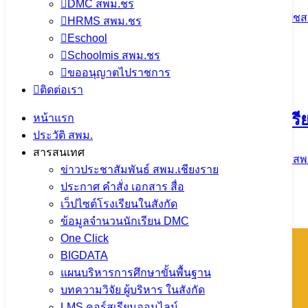
DMC สพม.ชร
5 มิถุนายน 2024
ข่าวประชาสัมพันธ์ สพม.เชียงราย
,
ปชส
HRMS สพม.ชร
Eschool
จำนวนผู้ชม: 1,483
Schoolmis สพม.ชร
ขออนุญาตไปราชการ
ติดต่อเรา
ลงพื้นที่….เพื่อตรวจสอบข้อมูลจำนวนนักเร
หน้าแรก
ประวัติ สพม.
สารสนเทศ
5 มิถุนายน 2024
5 มิถุนายน 2024
ข่าวประชาสัมพันธ์ สพ
ข่าวประชาสัมพันธ์ สพม.เชียงราย
ประกาศ คำสั่ง เอกสาร สื่อ
จำนวนผู้ชม: 1,424
เว็ปไซต์โรงเรียนในสังกัด
ข้อมูลจำนวนนักเรียน DMC
One Click
BIGDATA
โทรศัพท์ : 0-5360-1450
แผนบริหารการศึกษาขั้นพื้นฐาน
หมายเลขติดต่อแต่ละกลุ่ม/หน่วย
บทความวิจัย ผู้บริหาร ในสังกัด
กลุ่มการเงินฯ 088 258 1870
LMS คอร์สเรียนออนไลน์