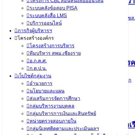
ร่วมส่งผลงานเพื่อนำเสนอและตีพิมพ์บทคว
โครงการ CBL สอนหนังสือออนไลน์
ระบบคลังข้อสอบ PISA
ระบบคลังสื่อ LMS
9 กันยายน 2024
ข่าวประชาสัมพันธ์ สพม.เชียงราย
,
ปชส.
บริการออนไลน์
จำนวนผู้ชม: 1,383
ภารกิจผู้บริหารฯ
โครงสร้างองค์กร
โครงสร้างการบริหาร
ทีมบริหาร สพม.เชียงราย
อ.ก.ค.ศ.
สพม.เชียงราย ลงพื้นที่…ทบทวนมาตรการค
ก.ต.ป.น.
เว็บไซต์กลุ่มงาน
28 มิถุนายน 2024
28 มิถุนายน 2024
ปชส. จาก ใน-นอก
อำนวยการ
นโยบายและแผน
จำนวนผู้ชม: 1,409
ส่งเสริมการจัดการศึกษา
กลุ่มบริหารงานบุคคล
กลุ่มบริหารการเงินและสินทรัพย์
หน่วยตรวจสอบภายใน
มิถุนายน 2567 เดือนแห่งการเยี่ยมบ้านนักเร
กลุ่มนิเทศติดตามและประเมินผลฯ