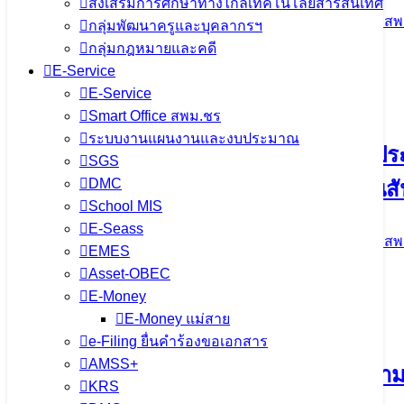
ส่งเสริมการศึกษาทางไกลเทคโนโลยีสารสนเทศ
5 มิถุนายน 2024
5 มิถุนายน 2024
ข่าวประชาสัมพันธ์ สพ
กลุ่มพัฒนาครูและบุคลากรฯ
กลุ่มกฎหมายและคดี
จำนวนผู้ชม: 1,562
E-Service
E-Service
Smart Office สพม.ชร
ระบบงานแผนงานและงบประมาณ
ลงพื้นที่ !!! ตรวจเยี่ยมการเรียนการสอ
SGS
DMC
นโยบาย “เรียนดี มีความสุข” ณ โรงเรียนสั
School MIS
E-Seass
5 มิถุนายน 2024
5 มิถุนายน 2024
ข่าวประชาสัมพันธ์ สพ
EMES
Asset-OBEC
จำนวนผู้ชม: 1,526
E-Money
E-Money แม่สาย
e-Filing ยื่นคำร้องขอเอกสาร
AMSS+
ลงพื้นที่ !!! ตรวจเยี่ยมอาคารเรียนและค
KRS