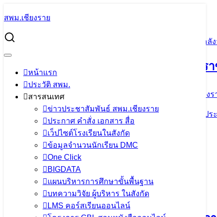
Skip
สพม.เชียงราย
to
Search
content
for:
ขอประชาสัมพันธ์ศูนย์ข้อมูลข่าวสารของราชการ สำนักงานคลังจ
ขอประชาสัมพันธ์ศูนย์ข้อมูลข่าวสารของรา
หน้าแรก
ประวัติ สพม.
28 กุมภาพันธ์ 2023
8 มีนาคม 2023
แอดมิน สพม.เชียงร
สารสนเทศ
ข่าวประชาสัมพันธ์ สพม.เชียงราย
ขอประช
ประกาศ คำสั่ง เอกสาร สื่อ
1678158785x1839343795_11
ดาวน์โหลด
เว็ปไซต์โรงเรียนในสังกัด
จำนวนผู้ชม:
1,393
ข้อมูลจำนวนนักเรียน DMC
One Click
เนื้อหาอื่นๆ
BIGDATA
แผนบริหารการศึกษาขั้นพื้นฐาน
บทความวิจัย ผู้บริหาร ในสังกัด
LMS คอร์สเรียนออนไลน์