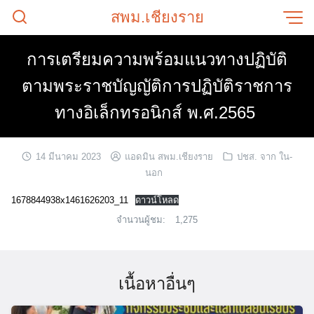
Skip
สพม.เชียงราย
to
content
การเตรียมความพร้อมแนวทางปฏิบัติ
ตามพระราชบัญญัติการปฏิบัติราชการ
ทางอิเล็กทรอนิกส์ พ.ศ.2565
14 มีนาคม 2023
แอดมิน สพม.เชียงราย
ปชส. จาก ใน-
นอก
1678844938x1461626203_11
ดาวน์โหลด
จำนวนผู้ชม:
1,275
เนื้อหาอื่นๆ