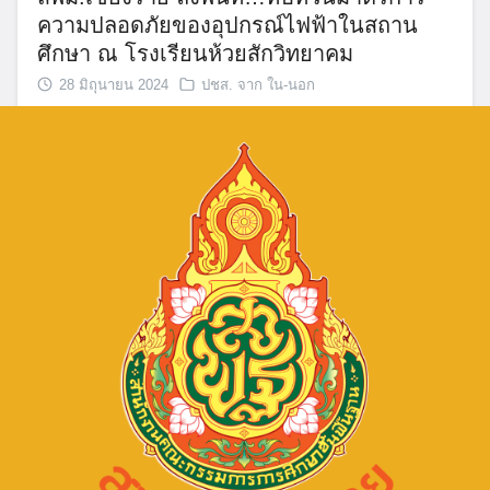
ความปลอดภัยของอุปกรณ์ไฟฟ้าในสถาน
ศึกษา ณ โรงเรียนห้วยสักวิทยาคม
28 มิถุนายน 2024
ปชส. จาก ใน-นอก
จำนวนผู้ชม: 1,409
มิถุนายน 2567 เดือนแห่งการเยี่ยมบ้าน
นักเรียน
5 มิถุนายน 2024
ข่าวประชาสัมพันธ์ สพม.เชียงราย
,
ปชส.
Search
จาก ใน-นอก
,
ภารกิจผู้บริหารเขตพื้นที่
for:
จำนวนผู้ชม: 1,562
ลงพื้นที่ !!! ตรวจเยี่ยมการเรียนการสอน
ประจำภาคเรียนที 1/2567 ตามนโยบาย
กระทรวงศึกษาธิการและแนวทางการขับ
เคลื่อนนโยบาย “เรียนดี มีความสุข” ณ