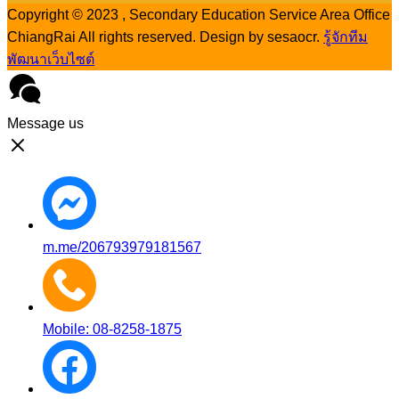
Copyright © 2023 , Secondary Education Service Area Office
ChiangRai All rights reserved. Design by sesaocr.
รู้จักทีม
พัฒนาเว็บไซต์
Message us
m.me/206793979181567
Mobile: 08-8258-1875