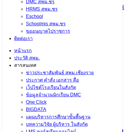
DMC สพม.ชร
5 มิถุนายน 2024
5 มิถุนายน 2024
ข่าวประชาสัมพันธ์
HRMS สพม.ชร
สพม.เชียงราย
,
ปชส. จาก ใน-นอก
,
ภารกิจผู้บริหารเขตพื้นที่
Eschool
Schoolmis สพม.ชร
จำนวนผู้ชม: 1,565
ขออนุญาตไปราชการ
ติดต่อเรา
หน้าแรก
ประวัติ สพม.
สารสนเทศ
ข่าวประชาสัมพันธ์ สพม.เชียงราย
ประกาศ คำสั่ง เอกสาร สื่อ
เว็ปไซต์โรงเรียนในสังกัด
ข้อมูลจำนวนนักเรียน DMC
One Click
ลงพื้นที่ !!! ตรวจเยี่ยมการเรียนการสอน
BIGDATA
แผนบริหารการศึกษาขั้นพื้นฐาน
ประจำภาคเรียนที 1/2567 ตามนโยบาย
บทความวิจัย ผู้บริหาร ในสังกัด
กระทรวงศึกษาธิการและแนวทางการขับ
LMS คอร์สเรียนออนไลน์