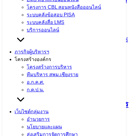
โครงการ CBL สอนหนังสือออนไลน์
เคลื่อนนโยบาย “เรียนดี มีความสุข” ณ
ระบบคลังข้อสอบ PISA
โรงเรียนสันติคีรีวิทยาคม
ระบบคลังสื่อ LMS
บริการออนไลน์
5 มิถุนายน 2024
5 มิถุนายน 2024
ข่าวประชาสัมพันธ์
สพม.เชียงราย
,
ปชส. จาก ใน-นอก
,
ภารกิจผู้บริหารเขตพื้นที่
ภารกิจผู้บริหารฯ
โครงสร้างองค์กร
จำนวนผู้ชม: 1,532
โครงสร้างการบริหาร
ทีมบริหาร สพม.เชียงราย
อ.ก.ค.ศ.
ก.ต.ป.น.
ลงพื้นที่ !!! ตรวจเยี่ยมอาคารเรียนและ
ความปลอดภัยบริเวณโดยรอบของอาคาร
เว็บไซต์กลุ่มงาน
เรียน ณ โรงเรียนสันติคีรีวิทยาคม
อำนวยการ
นโยบายและแผน
5 มิถุนายน 2024
ข่าวประชาสัมพันธ์ สพม.เชียงราย
,
ส่งเสริมการจัดการศึกษา