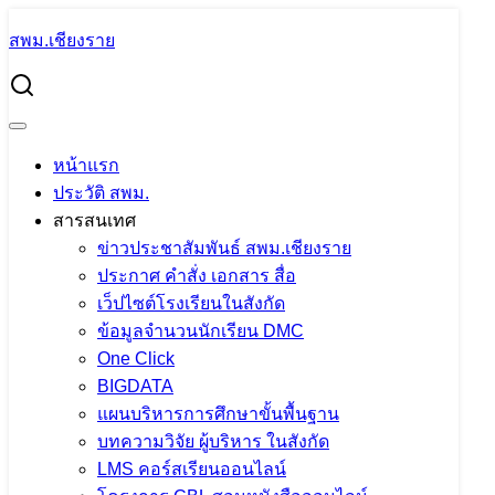
Skip
สพม.เชียงราย
to
Search
content
for:
ขอความอนุเคราะห์ประชาสัมพันธ์โครงการกาดละอ่อน
เชียงราย ครั้งที่ 5
หน้าแรก
ขอความอนุเคราะห์ประชาสัมพันธ์
ประวัติ สพม.
โครงการกาดละอ่อนเชียงราย ครั้งที่ 5
สารสนเทศ
ข่าวประชาสัมพันธ์ สพม.เชียงราย
ประกาศ คำสั่ง เอกสาร สื่อ
16 มีนาคม 2023
16 มีนาคม 2023
แอดมิน
เว็ปไซต์โรงเรียนในสังกัด
สพม.เชียงราย
ปชส. จาก ใน-นอก
ข้อมูลจำนวนนักเรียน DMC
One Click
BIGDATA
แผนบริหารการศึกษาขั้นพื้นฐาน
บทความวิจัย ผู้บริหาร ในสังกัด
LMS คอร์สเรียนออนไลน์