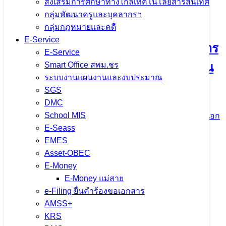
ส่งเสริมการศึกษาทางไกลเทคโนโลยีสารสนเทศ
กลุ่มพัฒนาครูและบุคลากรฯ
กลุ่มกฎหมายและคดี
E-Service
สพม.เชียงราย ลงพื้นที่…ทบทวนมาตรการ
E-Service
Smart Office สพม.ชร
ความปลอดภัยของอุปกรณ์ไฟฟ้าในสถาน
ระบบงานแผนงานและงบประมาณ
ศึกษา ณ โรงเรียนห้วยสักวิทยาคม
SGS
DMC
School MIS
28 มิถุนายน 2024
28 มิถุนายน 2024
ปชส. จาก ใน-นอก
E-Seass
จำนวนผู้ชม: 1,415
EMES
Asset-OBEC
E-Money
E-Money แม่สาย
มิถุนายน 2567 เดือนแห่งการเยี่ยมบ้าน
e-Filing ยื่นคำร้องขอเอกสาร
AMSS+
นักเรียน
KRS