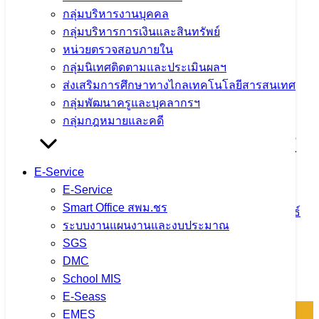
ปชส. จาก ใน-นอก
,
ภารกิจผู้บริหารเขตพื้นที่
กลุ่มบริหารงานบุคคล
กลุ่มบริหารการเงินและสินทรัพย์
จำนวนผู้ชม: 1,485
หน่วยตรวจสอบภายใน
กลุ่มนิเทศติดตามและประเมินผลฯ
ส่งเสริมการศึกษาทางไกลเทคโนโลยีสารสนเทศ
กลุ่มพัฒนาครูและบุคลากรฯ
ลงพื้นที่….เพื่อตรวจสอบข้อมูลจำนวน
กลุ่มกฎหมายและคดี
นักเรียนประจำพักนอน ปีการศึกษา 2567
ณ โรงเรียนสันติคีรีวิทยาคม
E-Service
E-Service
Smart Office สพม.ชร
5 มิถุนายน 2024
5 มิถุนายน 2024
ข่าวประชาสัมพันธ์
ระบบงานแผนงานและงบประมาณ
สพม.เชียงราย
,
ปชส. จาก ใน-นอก
,
ภารกิจผู้บริหารเขตพื้นที่
SGS
จำนวนผู้ชม: 1,427
DMC
School MIS
E-Seass
EMES