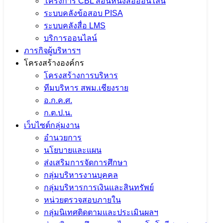
โครงการ CBL สอนหนังสือออนไลน์
ระบบคลังข้อสอบ PISA
จำนวนผู้ชม:
1,325
ระบบคลังสื่อ LMS
บริการออนไลน์
เนื้อหาอื่นๆ
ภารกิจผู้บริหารฯ
โครงสร้างองค์กร
โครงสร้างการบริหาร
ทีมบริหาร สพม.เชียงราย
ร่วมส่งผลงานเพื่อนำเสนอและตีพิมพ์
อ.ก.ค.ศ.
ก.ต.ป.น.
บทความพัฒนางานวิชาการ
เว็บไซต์กลุ่มงาน
(Proceedings) เผยแพร่ผลงานในระดับ
อำนวยการ
นโยบายและแผน
เขตพื้นที่การศึกษา
ส่งเสริมการจัดการศึกษา
กลุ่มบริหารงานบุคคล
9 กันยายน 2024
ข่าวประชาสัมพันธ์ สพม.เชียงราย
,
กลุ่มบริหารการเงินและสินทรัพย์
ปชส. จาก ใน-นอก
หน่วยตรวจสอบภายใน
กลุ่มนิเทศติดตามและประเมินผลฯ
จำนวนผู้ชม: 1,386