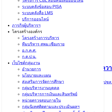
โครงการ CBL สอนหนังสือออนไลน์
ระบบคลังข้อสอบ PISA
ระบบคลังสื่อ LMS
บริการออนไลน์
ภารกิจผู้บริหารฯ
โครงสร้างองค์กร
โครงสร้างการบริหาร
ทีมบริหาร สพม.เชียงราย
อ.ก.ค.ศ.
ก.ต.ป.น.
เว็บไซต์กลุ่มงาน
ร่วมส่งผลงานเพื่อนำเสนอและตีพิมพ์บทคว
อำนวยการ
นโยบายและแผน
ส่งเสริมการจัดการศึกษา
9 กันยายน 2024
ข่าวประชาสัมพันธ์ สพม.เชียงราย
,
ปชส.
กลุ่มบริหารงานบุคคล
จำนวนผู้ชม: 1,384
กลุ่มบริหารการเงินและสินทรัพย์
หน่วยตรวจสอบภายใน
กลุ่มนิเทศติดตามและประเมินผลฯ