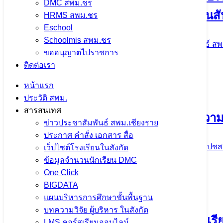
DMC สพม.ชร
นโยบาย “เรียนดี มีความสุข” ณ โรงเรียนสั
HRMS สพม.ชร
Eschool
Schoolmis สพม.ชร
5 มิถุนายน 2024
5 มิถุนายน 2024
ข่าวประชาสัมพันธ์ สพ
ขออนุญาตไปราชการ
จำนวนผู้ชม: 1,527
ติดต่อเรา
หน้าแรก
ประวัติ สพม.
สารสนเทศ
ลงพื้นที่ !!! ตรวจเยี่ยมอาคารเรียนและค
ข่าวประชาสัมพันธ์ สพม.เชียงราย
ประกาศ คำสั่ง เอกสาร สื่อ
5 มิถุนายน 2024
ข่าวประชาสัมพันธ์ สพม.เชียงราย
,
ปชส
เว็ปไซต์โรงเรียนในสังกัด
ข้อมูลจำนวนนักเรียน DMC
จำนวนผู้ชม: 1,483
One Click
BIGDATA
แผนบริหารการศึกษาขั้นพื้นฐาน
บทความวิจัย ผู้บริหาร ในสังกัด
ลงพื้นที่….เพื่อตรวจสอบข้อมูลจำนวนนักเร
LMS คอร์สเรียนออนไลน์