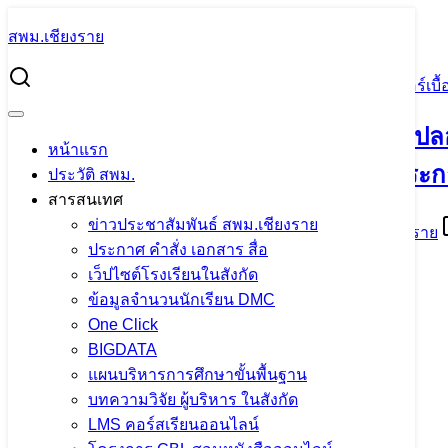
Skip
สพม.เชียงราย
to
Search
content
for:
ขยายระยะเวลาการอบรมหลักสูตรความปลอดภัยด้านไซเบอร์เบื้องต
ขยายระยะเวลาการอบรมหลักสูตรความปลอดภั
หน้าแรก
ทางการศึกษาร่วมขยายความรู้และรับประก
ประวัติ สพม.
สารสนเทศ
ข่าวประชาสัมพันธ์ สพม.เชียงราย
7 เมษายน 2023
7 เมษายน 2023
แอดมิน สพม.เชียงราย
ประกาศ คำสั่ง เอกสาร สื่อ
เว็ปไซต์โรงเรียนในสังกัด
ข้อมูลจำนวนนักเรียน DMC
1680852321x1490809675_11
ดาวน์โหลด
One Click
1680852321x1490809675_21
ดาวน์โหลด
BIGDATA
1680852321x1490809675_31
ดาวน์โหลด
1680852321x1490809675_41
ดาวน์โหลด
แผนบริหารการศึกษาขั้นพื้นฐาน
จำนวนผู้ชม:
1,307
บทความวิจัย ผู้บริหาร ในสังกัด
LMS คอร์สเรียนออนไลน์
เนื้อหาอื่นๆ