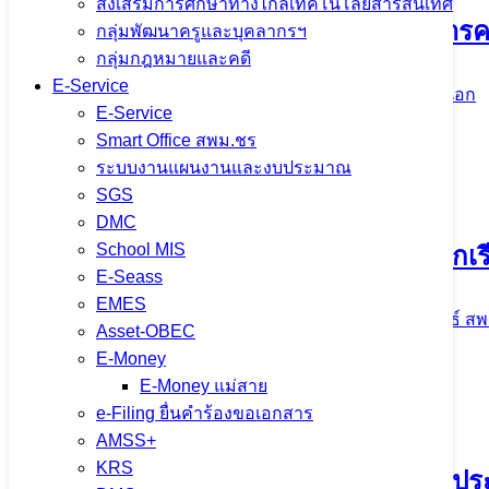
ส่งเสริมการศึกษาทางไกลเทคโนโลยีสารสนเทศ
สพม.เชียงราย ลงพื้นที่…ทบทวนมาตรการค
กลุ่มพัฒนาครูและบุคลากรฯ
กลุ่มกฎหมายและคดี
E-Service
28 มิถุนายน 2024
28 มิถุนายน 2024
ปชส. จาก ใน-นอก
E-Service
จำนวนผู้ชม: 1,410
Smart Office สพม.ชร
ระบบงานแผนงานและงบประมาณ
SGS
DMC
School MIS
มิถุนายน 2567 เดือนแห่งการเยี่ยมบ้านนักเร
E-Seass
EMES
5 มิถุนายน 2024
5 มิถุนายน 2024
ข่าวประชาสัมพันธ์ สพ
Asset-OBEC
E-Money
จำนวนผู้ชม: 1,562
E-Money แม่สาย
e-Filing ยื่นคำร้องขอเอกสาร
AMSS+
KRS
ลงพื้นที่ !!! ตรวจเยี่ยมการเรียนการสอ