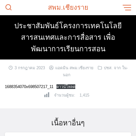
Skip
สพม.เชียงราย
to
content
ประชาสัมพันธ์โครงการเทคโนโลยี
สารสนเทศและการสื่อสาร เพื่อ
พัฒนาการเรียนการสอน
3 กรกฎาคม 2023
แอดมิน สพม.เชียงราย
ปชส. จาก ใน-
นอก
1688354070x698507217_11
ดาวน์โหลด
จำนวนผู้ชม:
1,415
เนื้อหาอื่นๆ