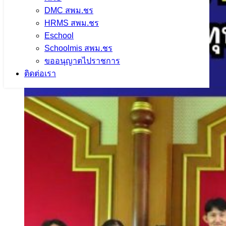
DMC สพม.ชร
HRMS สพม.ชร
Eschool
Schoolmis สพม.ชร
ขออนุญาตไปราชการ
ติดต่อเรา