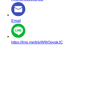
Email
https://line.me/ti/p/W9jQpvqkJC