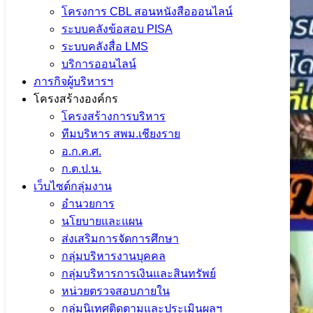
โครงการ CBL สอนหนังสือออนไลน์
ระบบคลังข้อสอบ PISA
ระบบคลังสื่อ LMS
บริการออนไลน์
ภารกิจผู้บริหารฯ
โครงสร้างองค์กร
โครงสร้างการบริหาร
ทีมบริหาร สพม.เชียงราย
อ.ก.ค.ศ.
ก.ต.ป.น.
เว็บไซต์กลุ่มงาน
อำนวยการ
นโยบายและแผน
ส่งเสริมการจัดการศึกษา
กลุ่มบริหารงานบุคคล
กลุ่มบริหารการเงินและสินทรัพย์
หน่วยตรวจสอบภายใน
กลุ่มนิเทศติดตามและประเมินผลฯ