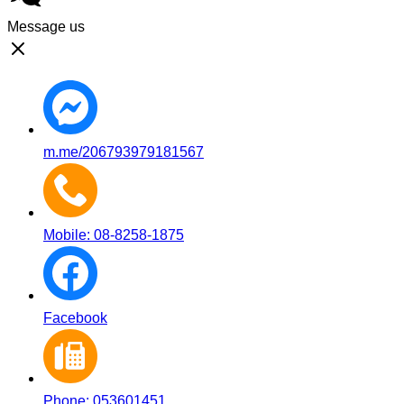
Message us
m.me/206793979181567
Mobile: 08-8258-1875
Facebook
Phone: 053601451