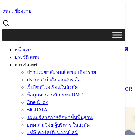
Skip
สพม.เชียงราย
to
Search
content
for:
สพม.เชียงราย รับรายงานตัวผู้ผ่านการคัดเลือกนักศึกษาทุน
โครงการผลิตครูเพื่อพัฒนาท้องถิ่น ปี พ.ศ. 2566 รอบที่ 1
สพม.เชียงราย รับรายงานตัวผู้ผ่านการคัด
หน้าแรก
ประวัติ สพม.
เลือกนักศึกษาทุนโครงการผลิตครูเพื่อ
สารสนเทศ
พัฒนาท้องถิ่น ปี พ.ศ. 2566 รอบที่ 1
ข่าวประชาสัมพันธ์ สพม.เชียงราย
ประกาศ คำสั่ง เอกสาร สื่อ
เว็ปไซต์โรงเรียนในสังกัด
6 พฤศจิกายน 2023
6 พฤศจิกายน 2023
PR SESAOCR
ข้อมูลจำนวนนักเรียน DMC
ข่าวประชาสัมพันธ์ สพม.เชียงราย
One Click
BIGDATA
แผนบริหารการศึกษาขั้นพื้นฐาน
บทความวิจัย ผู้บริหาร ในสังกัด
LMS คอร์สเรียนออนไลน์