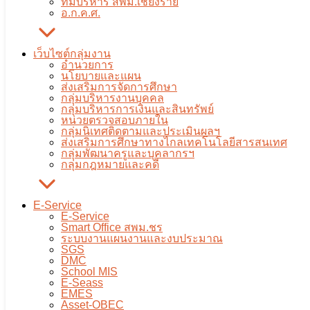
ทีมบริหาร สพม.เชียงราย
อ.ก.ค.ศ.
เว็บไซต์กลุ่มงาน
อำนวยการ
นโยบายและแผน
ส่งเสริมการจัดการศึกษา
กลุ่มบริหารงานบุคคล
กลุ่มบริหารการเงินและสินทรัพย์
หน่วยตรวจสอบภายใน
กลุ่มนิเทศติดตามและประเมินผลฯ
ส่งเสริมการศึกษาทางไกลเทคโนโลยีสารสนเทศ
กลุ่มพัฒนาครูและบุคลากรฯ
กลุ่มกฎหมายและคดี
E-Service
E-Service
Smart Office สพม.ชร
ระบบงานแผนงานและงบประมาณ
SGS
DMC
School MIS
E-Seass
EMES
Asset-OBEC