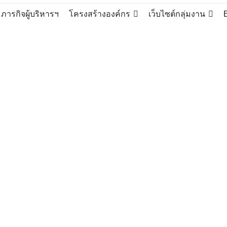
ภารกิจผู้บริหารฯ
โครงสร้างองค์กร
เว็บไซต์กลุ่มงาน
ชีวิต ในสำนักงานเขตพื้นที่การศึกษามัธยมศึกษาเชียงราย
และกีฬาเพื่อมวลชน ให้เป็นวิถีชี
ข่าวประชาสัมพันธ์ สพม.เชียงราย