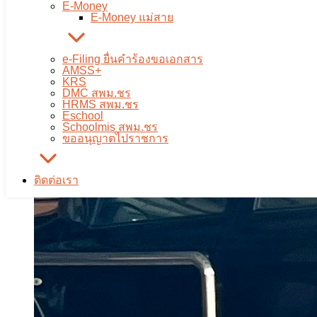
E-Money
E-Money แม่สาย
e-Filing ยื่นคำร้องขอเอกสาร
AMSS+
KRS
DMC สพม.ชร
HRMS สพม.ชร
Eschool
Schoolmis สพม.ชร
ขออนุญาตไปราชการ
ติดต่อเรา