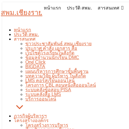
Skip
หน้าแรก
ประวัติ สพม.
สารสนเทศ
สพม.เชียงราย
to
Search
content
for:
หน้าแรก
ประวัติ สพม.
สารสนเทศ
ข่าวประชาสัมพันธ์ สพม.เชียงราย
กิจกรรมส่งเสริมการออกกำลังกายและกีฬาเพื่อมวลชน ให้เป็นวิถี
ประกาศ คำสั่ง เอกสาร สื่อ
เว็ปไซต์โรงเรียนในสังกัด
ข้อมูลจำนวนนักเรียน DMC
กิจกรรมส่งเสริมการออกกำลังกาย
One Click
BIGDATA
แผนบริหารการศึกษาขั้นพื้นฐาน
ศึกษามัธยมศึกษาเชียงราย
บทความวิจัย ผู้บริหาร ในสังกัด
LMS คอร์สเรียนออนไลน์
โครงการ CBL สอนหนังสือออนไลน์
ระบบคลังข้อสอบ PISA
ระบบคลังสื่อ LMS
8 พฤศจิกายน 2023
8 พฤศจิกายน 2023
PR SESAOCR
บริการออนไลน์
ภารกิจผู้บริหารฯ
โครงสร้างองค์กร
โครงสร้างการบริหาร