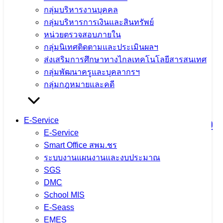
ดอยหลวง จังหวัดเชียงราย
กลุ่มบริหารงานบุคคล
กลุ่มบริหารการเงินและสินทรัพย์
หน่วยตรวจสอบภายใน
3 สิงหาคม 2026
4 สิงหาคม 2026
ข่าวประชาสัมพันธ์
กลุ่มนิเทศติดตามและประเมินผลฯ
สพม.เชียงราย
ส่งเสริมการศึกษาทางไกลเทคโนโลยีสารสนเทศ
จำนวนผู้ชม: 13
กลุ่มพัฒนาครูและบุคลากรฯ
กลุ่มกฎหมายและคดี
E-Service
กิจกรรมเข้าแถวเคารพธงชาติพร้อมกล่าว
E-Service
คำปฏิญาณเขตสุจริต
Smart Office สพม.ชร
ระบบงานแผนงานและงบประมาณ
SGS
3 สิงหาคม 2026
4 สิงหาคม 2026
ข่าวประชาสัมพันธ์
DMC
สพม.เชียงราย
School MIS
จำนวนผู้ชม: 12
E-Seass
EMES