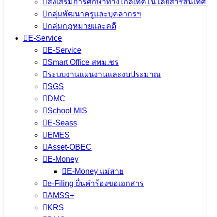
5 สิงหาคม 2026
5 สิงหาคม 2026
ข่าวประชาสัมพันธ์
ส่งเสริมการศึกษาทางไกลเทคโนโลยีสารสนเทศ
สพม.เชียงราย
กลุ่มพัฒนาครูและบุคลากรฯ
กลุ่มกฎหมายและคดี
จำนวนผู้ชม: 11
E-Service
E-Service
Smart Office สพม.ชร
ระบบงานแผนงานและงบประมาณ
สพม.เชียงราย ร่วมเป็นวิทยากรแนะแนว
SGS
DMC
การศึกษา ในกิจกรรม CRRU Road
School MIS
Show 2026 เปิดโลกการเรียนรู้ สู่อนาคต
E-Seass
EMES
Asset-OBEC
5 สิงหาคม 2026
5 สิงหาคม 2026
ข่าวประชาสัมพันธ์
E-Money
สพม.เชียงราย
E-Money แม่สาย
จำนวนผู้ชม: 13
e-Filing ยื่นคำร้องขอเอกสาร
AMSS+
KRS