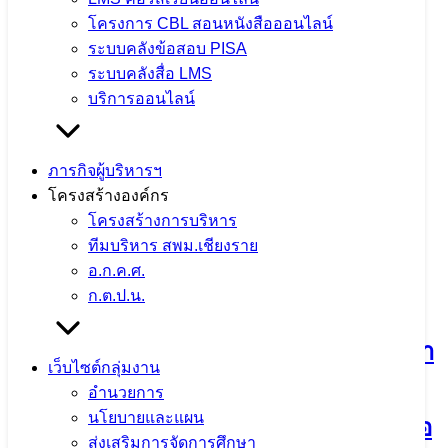
บุคลากร เสริมสร้างคุณภาพชีวิตและ
โครงการ CBL สอนหนังสือออนไลน์
ประสิทธิภาพการทำงาน
ระบบคลังข้อสอบ PISA
ระบบคลังสื่อ LMS
บริการออนไลน์
4 สิงหาคม 2026
4 สิงหาคม 2026
ข่าวประชาสัมพันธ์
สพม.เชียงราย
จำนวนผู้ชม: 12
ภารกิจผู้บริหารฯ
โครงสร้างองค์กร
โครงสร้างการบริหาร
ทีมบริหาร สพม.เชียงราย
กิจกรรมแลกเปลี่ยนเรียนรู้วิธีปฏิบัติที่ดี
อ.ก.ค.ศ.
ก.ต.ป.น.
(Best Practice) และการขับเคลื่อนหลัก
ปรัชญาของเศรษฐกิจพอเพียงสู่สถานศึกษา
เว็บไซต์กลุ่มงาน
ประจำปีงบประมาณ พ.ศ. 2569 ณ
อำนวยการ
นโยบายและแผน
โรงเรียนดอยหลวง รัชมังคลาภิเษก อำเภอ
ส่งเสริมการจัดการศึกษา