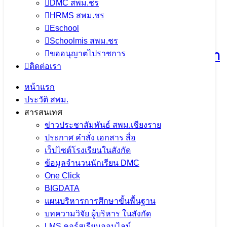
DMC สพม.ชร
กิจกรรมแลกเปลี่ยนเรียนรู้วิธีปฏิบัติที่ดี
HRMS สพม.ชร
Eschool
(Best Practice) และการขับเคลื่อนหลัก
Schoolmis สพม.ชร
ปรัชญาของเศรษฐกิจพอเพียงสู่สถานศึกษา
ขออนุญาตไปราชการ
ติดต่อเรา
ประจำปีงบประมาณ พ.ศ. 2569 ณ โรง
หน้าแรก
เรียนแม่ต๋ำตาดควันวิทยาคม
ประวัติ สพม.
สารสนเทศ
4 สิงหาคม 2026
4 สิงหาคม 2026
ข่าวประชาสัมพันธ์
ข่าวประชาสัมพันธ์ สพม.เชียงราย
สพม.เชียงราย
ประกาศ คำสั่ง เอกสาร สื่อ
เว็ปไซต์โรงเรียนในสังกัด
จำนวนผู้ชม: 14
ข้อมูลจำนวนนักเรียน DMC
One Click
BIGDATA
แผนบริหารการศึกษาขั้นพื้นฐาน
ตรวจสุขภาพประจำปี 2569 ใส่ใจสุขภาพ
บทความวิจัย ผู้บริหาร ในสังกัด
LMS คอร์สเรียนออนไลน์