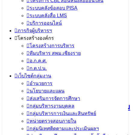
โครงการ CBL สอนหนังสือออนไลน์
13 พฤศจิกายน 2023
13 พฤศจิกายน 2023
PR
ระบบคลังข้อสอบ PISA
SESAOCR
ข่าวประชาสัมพันธ์ สพม.เชียงราย
ระบบคลังสื่อ LMS
บริการออนไลน์
ภารกิจผู้บริหารฯ
จำนวนผู้ชม:
1,274
โครงสร้างองค์กร
โครงสร้างการบริหาร
เนื้อหาอื่นๆ
ทีมบริหาร สพม.เชียงราย
อ.ก.ค.ศ.
ก.ต.ป.น.
เว็บไซต์กลุ่มงาน
การประชุมคณะกรรมการขับเคลื่อน
อำนวยการ
นโยบายและแผน
การนำเข้าข้อมูล OIT+ ประจำ
ส่งเสริมการจัดการศึกษา
ปีงบประมาณ พ.ศ. 2569 มุ่งยกระดับความ
กลุ่มบริหารงานบุคคล
กลุ่มบริหารการเงินและสินทรัพย์
โปร่งใสในการดำเนินงาน
หน่วยตรวจสอบภายใน
กลุ่มนิเทศติดตามและประเมินผลฯ