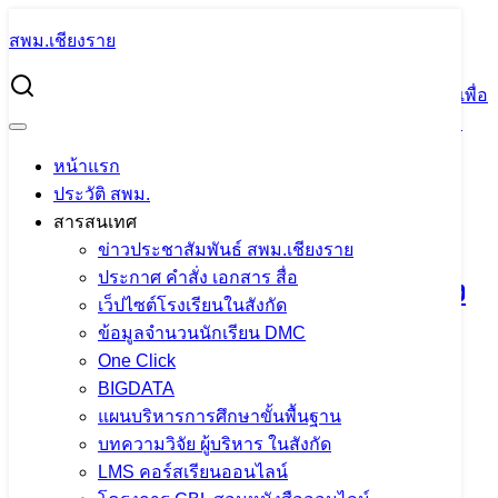
Skip
สพม.เชียงราย
to
Search
content
for:
ผอ.สพม.เชียงราย ตรวจเยี่ยมสภาพภูมิทัศน์ภายในสำนักงานเพื่อ
พัฒนาไปสู่…องค์กรแห่งความทันสมัย และองค์กรแห่งความ
สุข…
หน้าแรก
ประวัติ สพม.
ผอ.สพม.เชียงราย ตรวจเยี่ยมสภาพภูมิ
สารสนเทศ
ทัศน์ภายในสำนักงานเพื่อพัฒนาไปสู่…
ข่าวประชาสัมพันธ์ สพม.เชียงราย
ประกาศ คำสั่ง เอกสาร สื่อ
องค์กรแห่งความทันสมัย และองค์กรแห่ง
เว็ปไซต์โรงเรียนในสังกัด
ความสุข…
ข้อมูลจำนวนนักเรียน DMC
One Click
BIGDATA
13 พฤศจิกายน 2023
PR SESAOCR
ข่าว
แผนบริหารการศึกษาขั้นพื้นฐาน
ประชาสัมพันธ์ สพม.เชียงราย
บทความวิจัย ผู้บริหาร ในสังกัด
LMS คอร์สเรียนออนไลน์