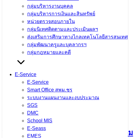
กลุ่มบริหารงานบุคคล
กลุ่มบริหารการเงินและสินทรัพย์
หน่วยตรวจสอบภายใน
กลุ่มนิเทศติดตามและประเมินผลฯ
ส่งเสริมการศึกษาทางไกลเทคโนโลยีสารสนเทศ
กลุ่มพัฒนาครูและบุคลากรฯ
กลุ่มกฎหมายและคดี
จำนวนผู้ชม:
1,219
E-Service
เนื้อหาอื่นๆ
E-Service
Smart Office สพม.ชร
ระบบงานแผนงานและงบประมาณ
SGS
การประชุมคณะกรรมการขับเคลื่อน
DMC
การนำเข้าข้อมูล OIT+ ประจำ
School MIS
E-Seass
ปีงบประมาณ พ.ศ. 2569 มุ่งยกระดับความ
EMES