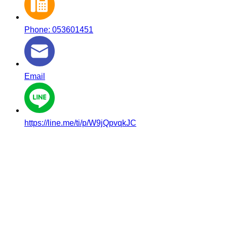
Phone: 053601451
Email
https://line.me/ti/p/W9jQpvqkJC