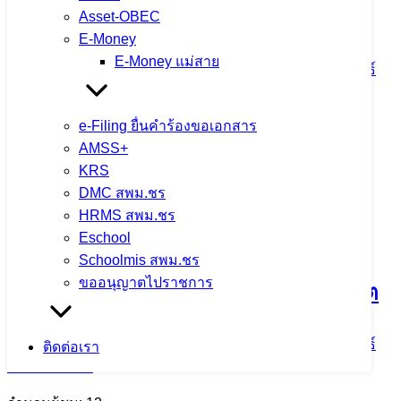
โปร่งใสในการดำเนินงาน
Asset-OBEC
E-Money
E-Money แม่สาย
5 สิงหาคม 2026
5 สิงหาคม 2026
ข่าวประชาสัมพันธ์
สพม.เชียงราย
e-Filing ยื่นคำร้องขอเอกสาร
จำนวนผู้ชม: 10
AMSS+
KRS
DMC สพม.ชร
HRMS สพม.ชร
สพม.เชียงราย ร่วมเป็นวิทยากรแนะแนว
Eschool
การศึกษา ในกิจกรรม CRRU Road
Schoolmis สพม.ชร
ขออนุญาตไปราชการ
Show 2026 เปิดโลกการเรียนรู้ สู่อนาคต
5 สิงหาคม 2026
5 สิงหาคม 2026
ข่าวประชาสัมพันธ์
ติดต่อเรา
สพม.เชียงราย