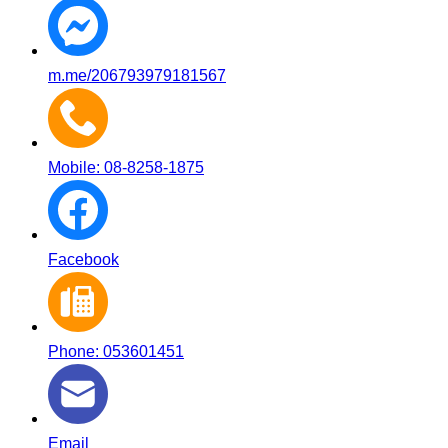
m.me/206793979181567
Mobile: 08-8258-1875
Facebook
Phone: 053601451
Email