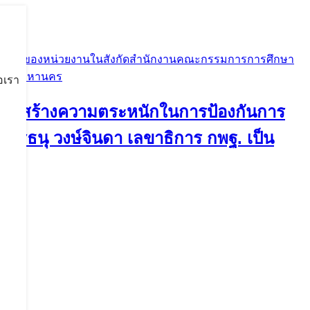
รทุจริตของหน่วยงานในสังกัดสำนักงานคณะกรรมการการศึกษา
รุงเทพมหานคร
อเรา
งและสร้างความตระหนักในการป้องกันการ
ตรีธนุ วงษ์จินดา เลขาธิการ กพฐ. เป็น