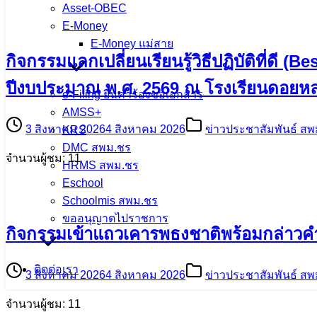
Asset-OBEC
E-Money
E-Money แม่สาย
กิจกรรมแลกเปลี่ยนเรียนรู้วิธีปฏิบัติที่ด
ปีงบประมาณ พ.ศ. 2569 ณ โรงเรียนดอยหลว
e-Filing ยื่นคำร้องขอเอกสาร
AMSS+
3 สิงหาคม 2026
4 สิงหาคม 2026
ข่าวประชาสัมพันธ์ สพ
KRS
DMC สพม.ชร
จำนวนผู้ชม: 11
HRMS สพม.ชร
Eschool
Schoolmis สพม.ชร
ขออนุญาตไปราชการ
กิจกรรมเข้าแถวเคารพธงชาติพร้อมกล่าวค
ติดต่อเรา
3 สิงหาคม 2026
4 สิงหาคม 2026
ข่าวประชาสัมพันธ์ สพ
จำนวนผู้ชม: 11