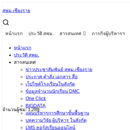
Skip
สพม.เชียงราย
to
Search
content
for:
ผอ.สพม.เชียงราย เข้าร่วมโครงการอบรมเสริมสร้างความรู้ด
ขั้นพื้นฐาน โดยมี ว่าที่ร้อยตรีธนุ วงษ์จินดา เลขาธิการ กพ
หน้าแรก
ประวัติ สพม.
สารสนเทศ
ภารกิจผู้บริหารฯ
ผอ.สพม.เชียงราย เข้าร่วมโครงการอบรมเ
หน้าแรก
ประวัติ สพม.
ทุจริตของหน่วยงานในสังกัดสำนักงานคณะกรร
สารสนเทศ
ประธานในพิธีเปิดและบรรยายพิเศษ ณ โ
ข่าวประชาสัมพันธ์ สพม.เชียงราย
ประกาศ คำสั่ง เอกสาร สื่อ
เว็ปไซต์โรงเรียนในสังกัด
23 มกราคม 2024
23 มกราคม 2024
PR SESAOCR
ข้อมูลจำนวนนักเรียน DMC
One Click
BIGDATA
จำนวนผู้ชม:
1,289
แผนบริหารการศึกษาขั้นพื้นฐาน
บทความวิจัย ผู้บริหาร ในสังกัด
เนื้อหาอื่นๆ
LMS คอร์สเรียนออนไลน์