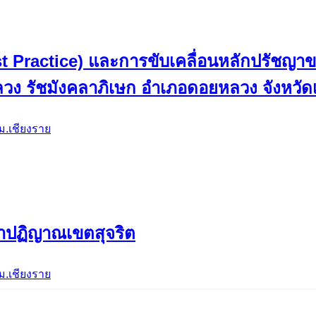
ี (Best Practice) และการขับเคลื่อนหลักปรัช
ง รัชมังคลาภิเษก อำเภอดอยหลวง จังหวัด
ม.เชียงราย
ำปฏิญาณเขตสุจริต
ม.เชียงราย