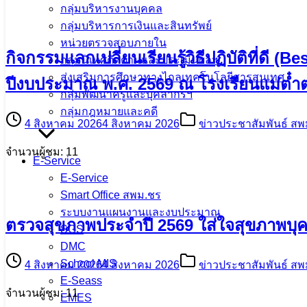
กลุ่มบริหารงานบุคคล
กลุ่มบริหารการเงินและสินทรัพย์
หน่วยตรวจสอบภายใน
กิจกรรมแลกเปลี่ยนเรียนรู้วิธีปฏิบัติที่ด
กลุ่มนิเทศติดตามและประเมินผลฯ
ส่งเสริมการศึกษาทางไกลเทคโนโลยีสารสนเทศ
ปีงบประมาณ พ.ศ. 2569 ณ โรงเรียนแม่ต๋
กลุ่มพัฒนาครูและบุคลากรฯ
กลุ่มกฎหมายและคดี
4 สิงหาคม 2026
4 สิงหาคม 2026
ข่าวประชาสัมพันธ์ สพ
จำนวนผู้ชม: 11
E-Service
E-Service
Smart Office สพม.ชร
ระบบงานแผนงานและงบประมาณ
ตรวจสุขภาพประจำปี 2569 ใส่ใจสุขภาพบุ
SGS
DMC
School MIS
4 สิงหาคม 2026
4 สิงหาคม 2026
ข่าวประชาสัมพันธ์ สพ
E-Seass
จำนวนผู้ชม: 11
EMES