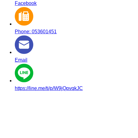
Facebook
Phone: 053601451
Email
https://line.me/ti/p/W9jQpvqkJC