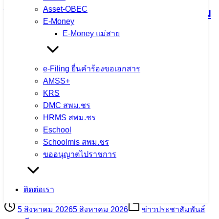
Asset-OBEC
ปีงบประมาณ พ.ศ. 2569 มุ่งยกระดับความ
E-Money
โปร่งใสในการดำเนินงาน
E-Money แม่สาย
5 สิงหาคม 2026
5 สิงหาคม 2026
ข่าวประชาสัมพันธ์
e-Filing ยื่นคำร้องขอเอกสาร
สพม.เชียงราย
AMSS+
จำนวนผู้ชม: 15
KRS
DMC สพม.ชร
HRMS สพม.ชร
Eschool
สพม.เชียงราย ร่วมเป็นวิทยากรแนะแนว
Schoolmis สพม.ชร
ขออนุญาตไปราชการ
การศึกษา ในกิจกรรม CRRU Road
Show 2026 เปิดโลกการเรียนรู้ สู่อนาคต
ติดต่อเรา
5 สิงหาคม 2026
5 สิงหาคม 2026
ข่าวประชาสัมพันธ์