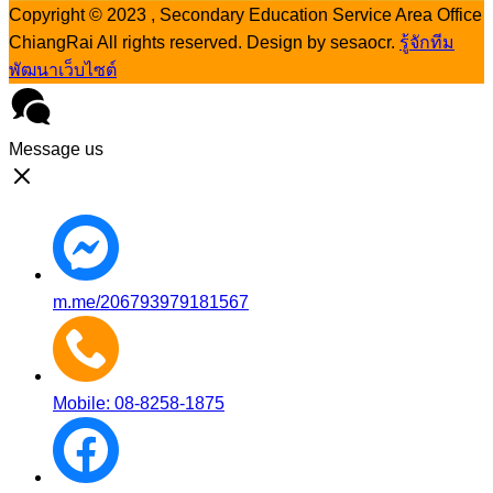
Copyright © 2023 , Secondary Education Service Area Office
ChiangRai All rights reserved. Design by sesaocr.
รู้จักทีม
พัฒนาเว็บไซต์
Message us
m.me/206793979181567
Mobile: 08-8258-1875