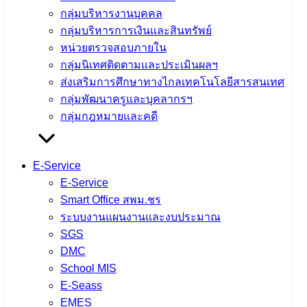
กลุ่มบริหารงานบุคคล
กลุ่มบริหารการเงินและสินทรัพย์
หน่วยตรวจสอบภายใน
กลุ่มนิเทศติดตามและประเมินผลฯ
ส่งเสริมการศึกษาทางไกลเทคโนโลยีสารสนเทศ
กลุ่มพัฒนาครูและบุคลากรฯ
กลุ่มกฎหมายและคดี
E-Service
จำนวนผู้ชม:
1,279
E-Service
เนื้อหาอื่นๆ
Smart Office สพม.ชร
ระบบงานแผนงานและงบประมาณ
SGS
DMC
School MIS
การประชุมคณะกรรมการขับเคลื่อน
E-Seass
การนำเข้าข้อมูล OIT+ ประจำ
EMES