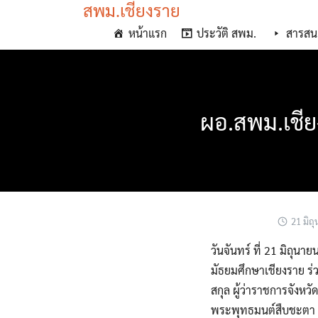
สพม.เชียงราย
Skip
to
หน้าแรก
ประวัติ สพม.
สารสน
content
ผอ.สพม.เชีย
21 มิถ
วันจันทร์ ที่ 21 มิถุ
มัธยมศึกษาเชียงราย ร
สกุล ผู้ว่าราชการจังห
พระพุทธมนต์สืบชะตา ทั