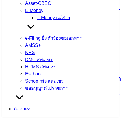
Asset-OBEC
5 สิงหาคม 2026
5 สิงหาคม 2026
ข่าวประชาสัมพันธ์
E-Money
สพม.เชียงราย
E-Money แม่สาย
จำนวนผู้ชม: 9
e-Filing ยื่นคำร้องขอเอกสาร
AMSS+
KRS
สพม.เชียงราย ร่วมเป็นวิทยากรแนะแนว
DMC สพม.ชร
การศึกษา ในกิจกรรม CRRU Road
HRMS สพม.ชร
Eschool
Show 2026 เปิดโลกการเรียนรู้ สู่อนาคต
Schoolmis สพม.ชร
ขออนุญาตไปราชการ
5 สิงหาคม 2026
5 สิงหาคม 2026
ข่าวประชาสัมพันธ์
สพม.เชียงราย
ติดต่อเรา
จำนวนผู้ชม: 11