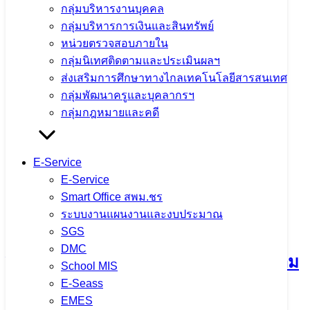
กลุ่มบริหารงานบุคคล
กลุ่มบริหารการเงินและสินทรัพย์
หน่วยตรวจสอบภายใน
กลุ่มนิเทศติดตามและประเมินผลฯ
ส่งเสริมการศึกษาทางไกลเทคโนโลยีสารสนเทศ
กลุ่มพัฒนาครูและบุคลากรฯ
จำนวนผู้ชม:
1,078
กลุ่มกฎหมายและคดี
เนื้อหาอื่นๆ
E-Service
E-Service
Smart Office สพม.ชร
การประชุมคณะกรรมการขับเคลื่อน
ระบบงานแผนงานและงบประมาณ
SGS
การนำเข้าข้อมูล OIT+ ประจำ
DMC
ปีงบประมาณ พ.ศ. 2569 มุ่งยกระดับความ
School MIS
E-Seass
โปร่งใสในการดำเนินงาน
EMES