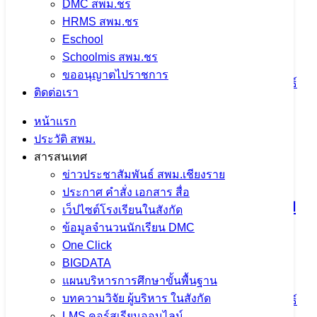
DMC สพม.ชร
ประจำปีงบประมาณ พ.ศ. 2569 ณ โรง
HRMS สพม.ชร
เรียนแม่ต๋ำตาดควันวิทยาคม
Eschool
Schoolmis สพม.ชร
ขออนุญาตไปราชการ
4 สิงหาคม 2026
4 สิงหาคม 2026
ข่าวประชาสัมพันธ์
ติดต่อเรา
สพม.เชียงราย
หน้าแรก
จำนวนผู้ชม: 18
ประวัติ สพม.
สารสนเทศ
ข่าวประชาสัมพันธ์ สพม.เชียงราย
ประกาศ คำสั่ง เอกสาร สื่อ
ตรวจสุขภาพประจำปี 2569 ใส่ใจสุขภาพ
เว็ปไซต์โรงเรียนในสังกัด
ข้อมูลจำนวนนักเรียน DMC
บุคลากร เสริมสร้างคุณภาพชีวิตและ
One Click
ประสิทธิภาพการทำงาน
BIGDATA
แผนบริหารการศึกษาขั้นพื้นฐาน
บทความวิจัย ผู้บริหาร ในสังกัด
4 สิงหาคม 2026
4 สิงหาคม 2026
ข่าวประชาสัมพันธ์
LMS คอร์สเรียนออนไลน์