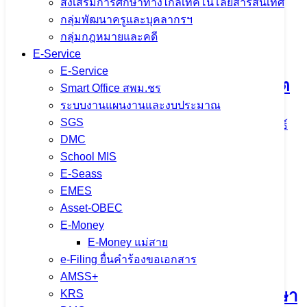
ส่งเสริมการศึกษาทางไกลเทคโนโลยีสารสนเทศ
กลุ่มพัฒนาครูและบุคลากรฯ
สพม.เชียงราย ร่วมเป็นวิทยากรแนะแนว
กลุ่มกฎหมายและคดี
E-Service
การศึกษา ในกิจกรรม CRRU Road
E-Service
Show 2026 เปิดโลกการเรียนรู้ สู่อนาคต
Smart Office สพม.ชร
ระบบงานแผนงานและงบประมาณ
SGS
5 สิงหาคม 2026
5 สิงหาคม 2026
ข่าวประชาสัมพันธ์
DMC
สพม.เชียงราย
School MIS
จำนวนผู้ชม: 18
E-Seass
EMES
Asset-OBEC
E-Money
กิจกรรมแลกเปลี่ยนเรียนรู้วิธีปฏิบัติที่ดี
E-Money แม่สาย
e-Filing ยื่นคำร้องขอเอกสาร
(Best Practice) และการขับเคลื่อนหลัก
AMSS+
ปรัชญาของเศรษฐกิจพอเพียงสู่สถานศึกษา
KRS