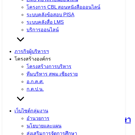
สพม.เชียงราย
โครงการ CBL สอนหนังสือออนไลน์
จำนวนผู้ชม: 18
ระบบคลังข้อสอบ PISA
ระบบคลังสื่อ LMS
บริการออนไลน์
ภารกิจผู้บริหารฯ
โครงสร้างองค์กร
โครงสร้างการบริหาร
ทีมบริหาร สพม.เชียงราย
อ.ก.ค.ศ.
ก.ต.ป.น.
กิจกรรมแลกเปลี่ยนเรียนรู้วิธีปฏิบัติที่ดี
(Best Practice) และการขับเคลื่อนหลัก
เว็บไซต์กลุ่มงาน
ปรัชญาของเศรษฐกิจพอเพียงสู่สถานศึกษา
อำนวยการ
นโยบายและแผน
ประจำปีงบประมาณ พ.ศ. 2569 ณ
ส่งเสริมการจัดการศึกษา