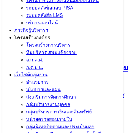
โครงการ CBL สอนหนังสือออนไลน์
ระบบคลังข้อสอบ PISA
เนื้อหาอื่นๆ
ระบบคลังสื่อ LMS
บริการออนไลน์
ภารกิจผู้บริหารฯ
โครงสร้างองค์กร
การประชุมคณะกรรมการขับเคลื่อน
โครงสร้างการบริหาร
ทีมบริหาร สพม.เชียงราย
การนำเข้าข้อมูล OIT+ ประจำ
อ.ก.ค.ศ.
ปีงบประมาณ พ.ศ. 2569 มุ่งยกระดับความ
ก.ต.ป.น.
เว็บไซต์กลุ่มงาน
โปร่งใสในการดำเนินงาน
อำนวยการ
นโยบายและแผน
5 สิงหาคม 2026
5 สิงหาคม 2026
ข่าวประชาสัมพันธ์
ส่งเสริมการจัดการศึกษา
สพม.เชียงราย
กลุ่มบริหารงานบุคคล
กลุ่มบริหารการเงินและสินทรัพย์
จำนวนผู้ชม: 15
หน่วยตรวจสอบภายใน
กลุ่มนิเทศติดตามและประเมินผลฯ