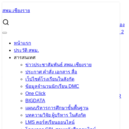
Skip
สพม.เชียงราย
to
Search
content
for:
ผอ.สพม.เชียงราย ลงพื้นที่ !! มาตรการรักษาความปลอดภัยของ
นักเรียน และตรวจเยี่ยมโรงอาหาร โรงเรียนสามัคคีวิทยาคม 2
หน้าแรก
ผอ.สพม.เชียงราย ลงพื้นที่ !! มาตรการ
ประวัติ สพม.
รักษาความปลอดภัยของนักเรียน และ
สารสนเทศ
ข่าวประชาสัมพันธ์ สพม.เชียงราย
ตรวจเยี่ยมโรงอาหาร โรงเรียนสามัคคี
ประกาศ คำสั่ง เอกสาร สื่อ
วิทยาคม 2
เว็ปไซต์โรงเรียนในสังกัด
ข้อมูลจำนวนนักเรียน DMC
One Click
25 มิถุนายน 2024
25 มิถุนายน 2024
PR SESAOCR
BIGDATA
ข่าวประชาสัมพันธ์ สพม.เชียงราย
แผนบริหารการศึกษาขั้นพื้นฐาน
บทความวิจัย ผู้บริหาร ในสังกัด
LMS คอร์สเรียนออนไลน์
จำนวนผู้ชม:
1,097