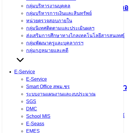
โรงเรียนดอยหลวง รัชมังคลาภิเษก อำเภอ
กลุ่มบริหารงานบุคคล
กลุ่มบริหารการเงินและสินทรัพย์
ดอยหลวง จังหวัดเชียงราย
หน่วยตรวจสอบภายใน
กลุ่มนิเทศติดตามและประเมินผลฯ
ส่งเสริมการศึกษาทางไกลเทคโนโลยีสารสนเทศ
3 สิงหาคม 2026
4 สิงหาคม 2026
ข่าวประชาสัมพันธ์
กลุ่มพัฒนาครูและบุคลากรฯ
สพม.เชียงราย
กลุ่มกฎหมายและคดี
จำนวนผู้ชม: 17
E-Service
E-Service
กิจกรรมเข้าแถวเคารพธงชาติพร้อมกล่าว
Smart Office สพม.ชร
ระบบงานแผนงานและงบประมาณ
คำปฏิญาณเขตสุจริต
SGS
DMC
3 สิงหาคม 2026
4 สิงหาคม 2026
ข่าวประชาสัมพันธ์
School MIS
สพม.เชียงราย
E-Seass
EMES