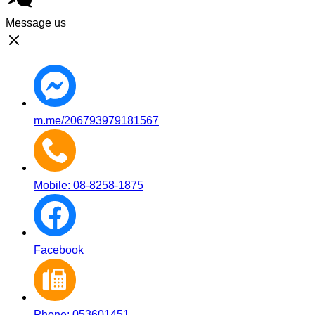
Message us
m.me/206793979181567
Mobile: 08-8258-1875
Facebook
Phone: 053601451