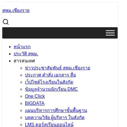
Skip
สพม.เชียงราย
to
Search
content
for:
สพม.เชียงราย ร่วมกิจกรรมเฉลิมพระเกียรติพระบาทสมเด็จ
พระเจ้าอยู่หัว เนื่องในโอกาสพระราชพิธีมหามงคล เฉลิม
พระชนมพรรษา ๖ รอบ ๒๘ กรกฎาคม ๒๕๖๗
หน้าแรก
สพม.เชียงราย ร่วมกิจกรรม
ประวัติ สพม.
สารสนเทศ
เฉลิมพระเกียรติพระบาทสมเด็จ
ข่าวประชาสัมพันธ์ สพม.เชียงราย
พระเจ้าอยู่หัว เนื่องในโอกาสพระราชพิธี
ประกาศ คำสั่ง เอกสาร สื่อ
เว็ปไซต์โรงเรียนในสังกัด
มหามงคล เฉลิมพระชนมพรรษา ๖ รอบ
ข้อมูลจำนวนนักเรียน DMC
๒๘ กรกฎาคม ๒๕๖๗
One Click
BIGDATA
แผนบริหารการศึกษาขั้นพื้นฐาน
24 กรกฎาคม 2024
24 กรกฎาคม 2024
PR
บทความวิจัย ผู้บริหาร ในสังกัด
SESAOCR
ข่าวประชาสัมพันธ์ สพม.เชียงราย
LMS คอร์สเรียนออนไลน์