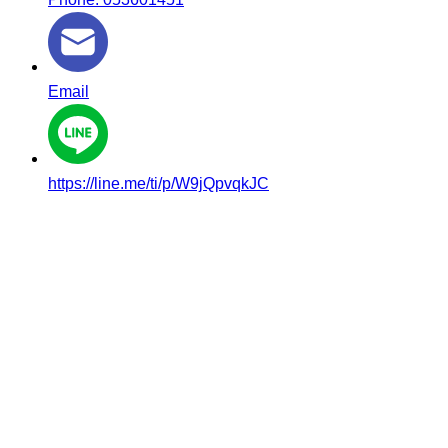
Email
https://line.me/ti/p/W9jQpvqkJC