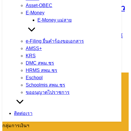
Asset-OBEC
กิจกรรมเข้าแถวเคารพธงชาติพร้อมกล่าว
E-Money
คำปฏิญาณเขตสุจริต
E-Money แม่สาย
3 สิงหาคม 2026
4 สิงหาคม 2026
ข่าวประชาสัมพันธ์
e-Filing ยื่นคำร้องขอเอกสาร
สพม.เชียงราย
AMSS+
จำนวนผู้ชม: 11
KRS
DMC สพม.ชร
HRMS สพม.ชร
Eschool
Schoolmis สพม.ชร
โทรศัพท์ : 0-
ขออนุญาตไปราชการ
5360-1450
หมายเลขติดต่อ
แต่ละกลุ่ม/
ติดต่อเรา
หน่วย
กลุ่มการเงินฯ