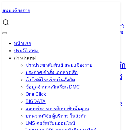
Skip
สพม.เชียงราย
to
Search
content
for:
ผอ.สพม.เชียงราย ร่วมเป็นเกียรติในการลงพื้นที่ศึกษาข้อมูลครู
และชุมชนในเชิงลึก “รางวัลครูเจ้าฟ้ากรมหลวงนราธิวาสราช
นครินทร์” ประจำปี 2568
หน้าแรก
ประวัติ สพม.
ผอ.สพม.เชียงราย ร่วมเป็นเกียรติในการ
สารสนเทศ
ลงพื้นที่ศึกษาข้อมูลครูและชุมชนในเชิงลึก
ข่าวประชาสัมพันธ์ สพม.เชียงราย
ประกาศ คำสั่ง เอกสาร สื่อ
“รางวัลครูเจ้าฟ้ากรมหลวงนราธิวาสราช
เว็ปไซต์โรงเรียนในสังกัด
นครินทร์” ประจำปี 2568
ข้อมูลจำนวนนักเรียน DMC
One Click
BIGDATA
12 ธันวาคม 2024
12 ธันวาคม 2024
PR SESAOCR
แผนบริหารการศึกษาขั้นพื้นฐาน
ข่าวประชาสัมพันธ์ สพม.เชียงราย
บทความวิจัย ผู้บริหาร ในสังกัด
LMS คอร์สเรียนออนไลน์