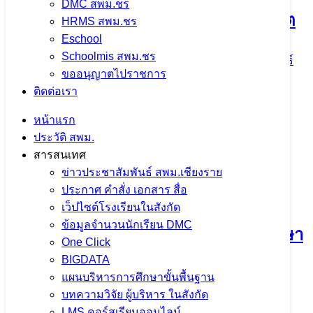
DMC สพม.ชร
Show 2026 เปิดโลกการเรียนรู้ สู่อนาคต
HRMS สพม.ชร
Eschool
Schoolmis สพม.ชร
5 สิงหาคม 2026
5 สิงหาคม 2026
ข่าวประชาสัมพันธ์
ขออนุญาตไปราชการ
สพม.เชียงราย
ติดต่อเรา
จำนวนผู้ชม: 11
หน้าแรก
ประวัติ สพม.
สารสนเทศ
ข่าวประชาสัมพันธ์ สพม.เชียงราย
กิจกรรมแลกเปลี่ยนเรียนรู้วิธีปฏิบัติที่ดี
ประกาศ คำสั่ง เอกสาร สื่อ
(Best Practice) และการขับเคลื่อนหลัก
เว็ปไซต์โรงเรียนในสังกัด
ข้อมูลจำนวนนักเรียน DMC
ปรัชญาของเศรษฐกิจพอเพียงสู่สถานศึกษา
One Click
ประจำปีงบประมาณ พ.ศ. 2569 ณ โรง
BIGDATA
แผนบริหารการศึกษาขั้นพื้นฐาน
เรียนแม่ต๋ำตาดควันวิทยาคม
บทความวิจัย ผู้บริหาร ในสังกัด
LMS คอร์สเรียนออนไลน์