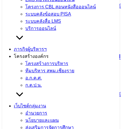
4 สิงหาคม 2026
4 สิงหาคม 2026
ข่าวประชาสัมพันธ์
โครงการ CBL สอนหนังสือออนไลน์
สพม.เชียงราย
ระบบคลังข้อสอบ PISA
ระบบคลังสื่อ LMS
จำนวนผู้ชม: 11
บริการออนไลน์
ภารกิจผู้บริหารฯ
ตรวจสุขภาพประจำปี 2569 ใส่ใจสุขภาพ
โครงสร้างองค์กร
โครงสร้างการบริหาร
บุคลากร เสริมสร้างคุณภาพชีวิตและ
ทีมบริหาร สพม.เชียงราย
ประสิทธิภาพการทำงาน
อ.ก.ค.ศ.
ก.ต.ป.น.
4 สิงหาคม 2026
4 สิงหาคม 2026
ข่าวประชาสัมพันธ์
สพม.เชียงราย
เว็บไซต์กลุ่มงาน
อำนวยการ
จำนวนผู้ชม: 11
นโยบายและแผน
ส่งเสริมการจัดการศึกษา