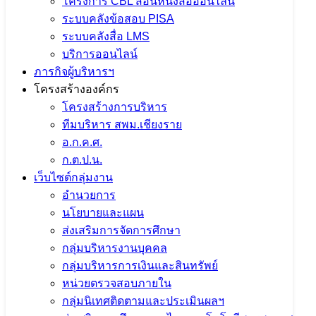
โครงการ CBL สอนหนังสือออนไลน์
ระบบคลังข้อสอบ PISA
ระบบคลังสื่อ LMS
บริการออนไลน์
ภารกิจผู้บริหารฯ
โครงสร้างองค์กร
โครงสร้างการบริหาร
ทีมบริหาร สพม.เชียงราย
อ.ก.ค.ศ.
ก.ต.ป.น.
เว็บไซต์กลุ่มงาน
อำนวยการ
นโยบายและแผน
ส่งเสริมการจัดการศึกษา
จำนวนผู้ชม:
1,025
กลุ่มบริหารงานบุคคล
กลุ่มบริหารการเงินและสินทรัพย์
เนื้อหาอื่นๆ
หน่วยตรวจสอบภายใน
กลุ่มนิเทศติดตามและประเมินผลฯ