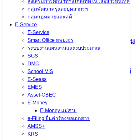
ส่งเสริมการศึกษาทางไกลเทคโนโลยีสารสนเทศ
กลุ่มพัฒนาครูและบุคลากรฯ
การประชุมคณะกรรมการขับเคลื่อน
กลุ่มกฎหมายและคดี
E-Service
การนำเข้าข้อมูล OIT+ ประจำ
E-Service
ปีงบประมาณ พ.ศ. 2569 มุ่งยกระดับความ
Smart Office สพม.ชร
ระบบงานแผนงานและงบประมาณ
โปร่งใสในการดำเนินงาน
SGS
DMC
5 สิงหาคม 2026
5 สิงหาคม 2026
ข่าวประชาสัมพันธ์
School MIS
สพม.เชียงราย
E-Seass
EMES
จำนวนผู้ชม: 10
Asset-OBEC
E-Money
E-Money แม่สาย
e-Filing ยื่นคำร้องขอเอกสาร
สพม.เชียงราย ร่วมเป็นวิทยากรแนะแนว
AMSS+
KRS
การศึกษา ในกิจกรรม CRRU Road