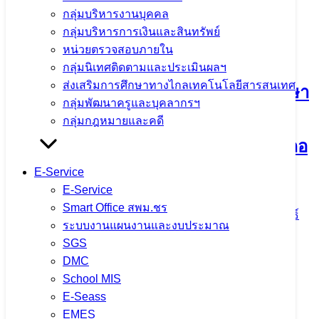
กลุ่มบริหารงานบุคคล
กลุ่มบริหารการเงินและสินทรัพย์
กิจกรรมแลกเปลี่ยนเรียนรู้วิธีปฏิบัติที่ดี
หน่วยตรวจสอบภายใน
(Best Practice) และการขับเคลื่อนหลัก
กลุ่มนิเทศติดตามและประเมินผลฯ
ส่งเสริมการศึกษาทางไกลเทคโนโลยีสารสนเทศ
ปรัชญาของเศรษฐกิจพอเพียงสู่สถานศึกษา
กลุ่มพัฒนาครูและบุคลากรฯ
ประจำปีงบประมาณ พ.ศ. 2569 ณ
กลุ่มกฎหมายและคดี
โรงเรียนดอยหลวง รัชมังคลาภิเษก อำเภอ
ดอยหลวง จังหวัดเชียงราย
E-Service
E-Service
Smart Office สพม.ชร
3 สิงหาคม 2026
4 สิงหาคม 2026
ข่าวประชาสัมพันธ์
ระบบงานแผนงานและงบประมาณ
สพม.เชียงราย
SGS
DMC
จำนวนผู้ชม: 12
School MIS
E-Seass
EMES