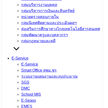
กลุ่มบริหารงานบุคคล
กิจกรรมแลกเปลี่ยนเรียนรู้วิธีปฏิบัติที่ดี
กลุ่มบริหารการเงินและสินทรัพย์
(Best Practice) และการขับเคลื่อนหลัก
หน่วยตรวจสอบภายใน
กลุ่มนิเทศติดตามและประเมินผลฯ
ปรัชญาของเศรษฐกิจพอเพียงสู่สถานศึกษา
ส่งเสริมการศึกษาทางไกลเทคโนโลยีสารสนเทศ
ประจำปีงบประมาณ พ.ศ. 2569 ณ โรง
กลุ่มพัฒนาครูและบุคลากรฯ
กลุ่มกฎหมายและคดี
เรียนแม่ต๋ำตาดควันวิทยาคม
4 สิงหาคม 2026
4 สิงหาคม 2026
ข่าวประชาสัมพันธ์
E-Service
สพม.เชียงราย
E-Service
Smart Office สพม.ชร
จำนวนผู้ชม: 11
ระบบงานแผนงานและงบประมาณ
SGS
DMC
School MIS
ตรวจสุขภาพประจำปี 2569 ใส่ใจสุขภาพ
E-Seass
บุคลากร เสริมสร้างคุณภาพชีวิตและ
EMES