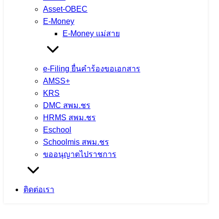
Asset-OBEC
ประสิทธิภาพการทำงาน
E-Money
E-Money แม่สาย
4 สิงหาคม 2026
4 สิงหาคม 2026
ข่าวประชาสัมพันธ์
สพม.เชียงราย
e-Filing ยื่นคำร้องขอเอกสาร
จำนวนผู้ชม: 11
AMSS+
KRS
DMC สพม.ชร
HRMS สพม.ชร
กิจกรรมแลกเปลี่ยนเรียนรู้วิธีปฏิบัติที่ดี
Eschool
Schoolmis สพม.ชร
(Best Practice) และการขับเคลื่อนหลัก
ขออนุญาตไปราชการ
ปรัชญาของเศรษฐกิจพอเพียงสู่สถานศึกษา
ประจำปีงบประมาณ พ.ศ. 2569 ณ
ติดต่อเรา
โรงเรียนดอยหลวง รัชมังคลาภิเษก อำเภอ