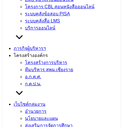
สพม.เชียงราย
โครงการ CBL สอนหนังสือออนไลน์
ระบบคลังข้อสอบ PISA
จำนวนผู้ชม: 9
ระบบคลังสื่อ LMS
บริการออนไลน์
สพม.เชียงราย ร่วมเป็นวิทยากรแนะแนว
ภารกิจผู้บริหารฯ
โครงสร้างองค์กร
การศึกษา ในกิจกรรม CRRU Road
โครงสร้างการบริหาร
Show 2026 เปิดโลกการเรียนรู้ สู่อนาคต
ทีมบริหาร สพม.เชียงราย
อ.ก.ค.ศ.
ก.ต.ป.น.
5 สิงหาคม 2026
5 สิงหาคม 2026
ข่าวประชาสัมพันธ์
สพม.เชียงราย
จำนวนผู้ชม: 11
เว็บไซต์กลุ่มงาน
อำนวยการ
นโยบายและแผน
ส่งเสริมการจัดการศึกษา