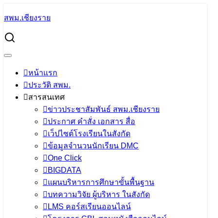
Skip
สพม.เชียงราย
to
Search
content
for:
รายการพุธเช้า ข่าวสพฐ. ครั้งที่ 30/2564 ประจำวันพุธที่ 18
สิงหาคม 2564
หน้าแรก
รายการพุธเช้า ข่าวสพฐ. ครั้งที่ 30/2564
ประวัติ สพม.
ประจำวันพุธที่ 18 สิงหาคม 2564
สารสนเทศ
ข่าวประชาสัมพันธ์ สพม.เชียงราย
ประกาศ คำสั่ง เอกสาร สื่อ
18 สิงหาคม 2021
PR SESAOCR
ข่าว
เว็ปไซต์โรงเรียนในสังกัด
ประชาสัมพันธ์ สพม.เชียงราย
ข้อมูลจำนวนนักเรียน DMC
One Click
BIGDATA
แผนบริหารการศึกษาขั้นพื้นฐาน
บทความวิจัย ผู้บริหาร ในสังกัด
LMS คอร์สเรียนออนไลน์