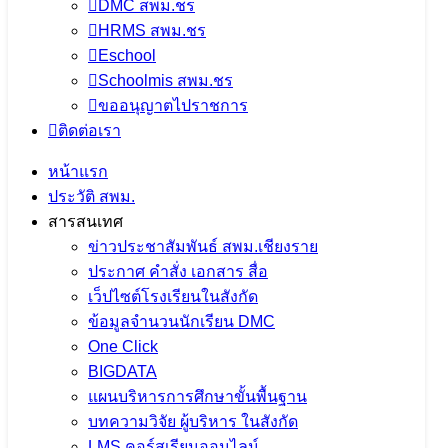
DMC สพม.ชร
HRMS สพม.ชร
Eschool
เนื้อหาอื่นๆ
Schoolmis สพม.ชร
ขออนุญาตไปราชการ
ติดต่อเรา
หน้าแรก
ประวัติ สพม.
สารสนเทศ
ข่าวประชาสัมพันธ์ สพม.เชียงราย
การประชุมคณะกรรมการขับเคลื่อน
ประกาศ คำสั่ง เอกสาร สื่อ
เว็ปไซต์โรงเรียนในสังกัด
การนำเข้าข้อมูล OIT+ ประจำ
ข้อมูลจำนวนนักเรียน DMC
ปีงบประมาณ พ.ศ. 2569 มุ่งยกระดับความ
One Click
BIGDATA
โปร่งใสในการดำเนินงาน
แผนบริหารการศึกษาขั้นพื้นฐาน
บทความวิจัย ผู้บริหาร ในสังกัด
5 สิงหาคม 2026
5 สิงหาคม 2026
ข่าวประชาสัมพันธ์
LMS คอร์สเรียนออนไลน์