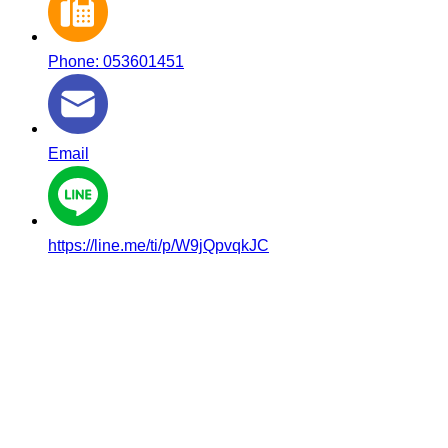
Phone: 053601451
Email
https://line.me/ti/p/W9jQpvqkJC