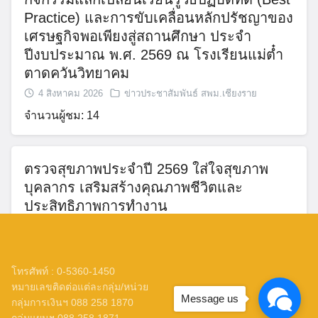
Practice) และการขับเคลื่อนหลักปรัชญาของ
เศรษฐกิจพอเพียงสู่สถานศึกษา ประจำ
ปีงบประมาณ พ.ศ. 2569 ณ โรงเรียนแม่ต๋ำ
ตาดควันวิทยาคม
4 สิงหาคม 2026
ข่าวประชาสัมพันธ์ สพม.เชียงราย
จำนวนผู้ชม: 14
ตรวจสุขภาพประจำปี 2569 ใส่ใจสุขภาพ
บุคลากร เสริมสร้างคุณภาพชีวิตและ
ประสิทธิภาพการทำงาน
4 สิงหาคม 2026
ข่าวประชาสัมพันธ์ สพม.เชียงราย
จำนวนผู้ชม: 13
โทรศัพท์ : 0-5360-1450
หมายเลขติดต่อแต่ละกลุ่ม/หน่วย
Message us
กิจกรรมแลกเปลี่ยนเรียนรู้วิธีปฏิบัติที่ดี (Best
กลุ่มการเงินฯ 088 258 1870
กลุ่มแผนฯ 088 258 1871