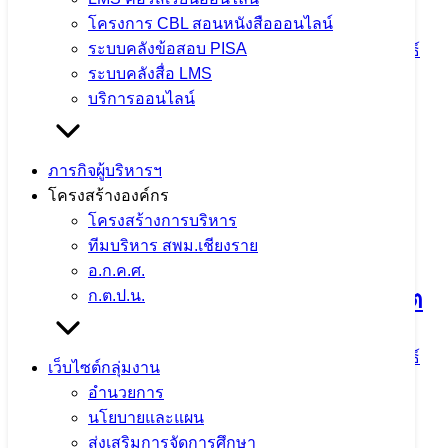
โครงการ CBL สอนหนังสือออนไลน์
ระบบคลังข้อสอบ PISA
5 สิงหาคม 2026
5 สิงหาคม 2026
ข่าวประชาสัมพันธ์
ระบบคลังสื่อ LMS
สพม.เชียงราย
บริการออนไลน์
จำนวนผู้ชม: 13
ภารกิจผู้บริหารฯ
โครงสร้างองค์กร
สพม.เชียงราย ร่วมเป็นวิทยากรแนะแนว
โครงสร้างการบริหาร
ทีมบริหาร สพม.เชียงราย
การศึกษา ในกิจกรรม CRRU Road
อ.ก.ค.ศ.
Show 2026 เปิดโลกการเรียนรู้ สู่อนาคต
ก.ต.ป.น.
5 สิงหาคม 2026
5 สิงหาคม 2026
ข่าวประชาสัมพันธ์
เว็บไซต์กลุ่มงาน
สพม.เชียงราย
อำนวยการ
นโยบายและแผน
จำนวนผู้ชม: 15
ส่งเสริมการจัดการศึกษา