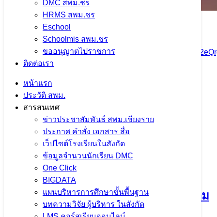
DMC สพม.ชร
HRMS สพม.ชร
Eschool
Schoolmis สพม.ชร
รูปภาพเพิ่มเติม หรือดาวโหลดรูปภาพทั้งหมดได้ที่
ขออนุญาตไปราชการ
https://drive.google.com/drive/folders/1XEBPqxIgw8c7nE2
ติดต่อเรา
usp=share_link
หน้าแรก
จำนวนผู้ชม:
1,441
ประวัติ สพม.
เนื้อหาอื่นๆ
สารสนเทศ
ข่าวประชาสัมพันธ์ สพม.เชียงราย
ประกาศ คำสั่ง เอกสาร สื่อ
เว็ปไซต์โรงเรียนในสังกัด
ข้อมูลจำนวนนักเรียน DMC
การประชุมคณะกรรมการขับเคลื่อน
One Click
การนำเข้าข้อมูล OIT+ ประจำ
BIGDATA
แผนบริหารการศึกษาขั้นพื้นฐาน
ปีงบประมาณ พ.ศ. 2569 มุ่งยกระดับความ
บทความวิจัย ผู้บริหาร ในสังกัด
โปร่งใสในการดำเนินงาน
LMS คอร์สเรียนออนไลน์