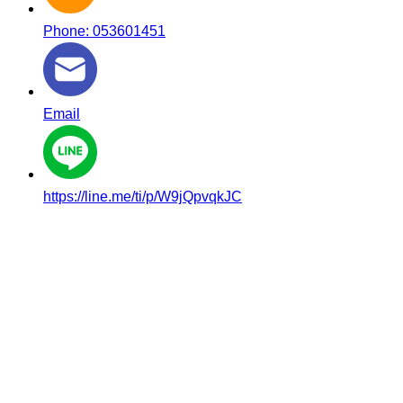
Phone: 053601451
Email
https://line.me/ti/p/W9jQpvqkJC