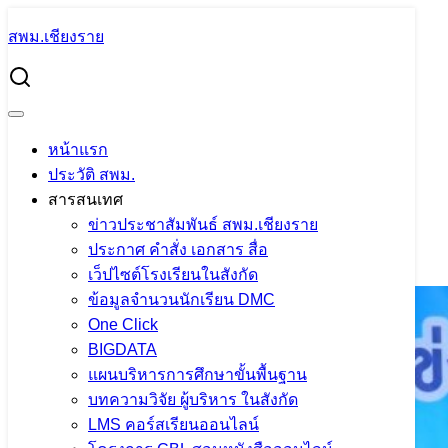
Skip
สพม.เชียงราย
to
Search
content
for:
พิธีเปิดการแข่งขันกีฬา “กศน.อิงดอย เกมส์” ประจำปี 2566
พิธีเปิดการแข่งขันกีฬา “กศน.อิงดอย
หน้าแรก
เกมส์” ประจำปี 2566
ประวัติ สพม.
สารสนเทศ
ข่าวประชาสัมพันธ์ สพม.เชียงราย
11 มกราคม 2023
แอดมิน สพม.เชียงราย
ข่าว
ประกาศ คำสั่ง เอกสาร สื่อ
ประชาสัมพันธ์ สพม.เชียงราย
เว็ปไซต์โรงเรียนในสังกัด
ข้อมูลจำนวนนักเรียน DMC
One Click
BIGDATA
แผนบริหารการศึกษาขั้นพื้นฐาน
บทความวิจัย ผู้บริหาร ในสังกัด
LMS คอร์สเรียนออนไลน์