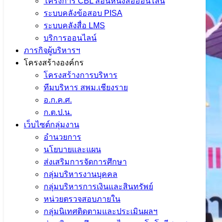
โครงการ CBL สอนหนังสือออนไลน์
ระบบคลังข้อสอบ PISA
ระบบคลังสื่อ LMS
บริการออนไลน์
ภารกิจผู้บริหารฯ
โครงสร้างองค์กร
โครงสร้างการบริหาร
ทีมบริหาร สพม.เชียงราย
อ.ก.ค.ศ.
ก.ต.ป.น.
เว็บไซต์กลุ่มงาน
อำนวยการ
นโยบายและแผน
ส่งเสริมการจัดการศึกษา
กลุ่มบริหารงานบุคคล
กลุ่มบริหารการเงินและสินทรัพย์
หน่วยตรวจสอบภายใน
กลุ่มนิเทศติดตามและประเมินผลฯ