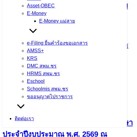
ตรวจสุขภาพประจำปี 2569 ใส่ใจสุขภาพ
Asset-OBEC
E-Money
บุคลากร เสริมสร้างคุณภาพชีวิตและ
E-Money แม่สาย
ประสิทธิภาพการทำงาน
e-Filing ยื่นคำร้องขอเอกสาร
4 สิงหาคม 2026
4 สิงหาคม 2026
ข่าวประชาสัมพันธ์
AMSS+
สพม.เชียงราย
KRS
DMC สพม.ชร
จำนวนผู้ชม: 14
HRMS สพม.ชร
Eschool
Schoolmis สพม.ชร
ขออนุญาตไปราชการ
กิจกรรมแลกเปลี่ยนเรียนรู้วิธีปฏิบัติที่ดี
(Best Practice) และการขับเคลื่อนหลัก
ติดต่อเรา
ปรัชญาของเศรษฐกิจพอเพียงสู่สถานศึกษา
ประจำปีงบประมาณ พ.ศ. 2569 ณ