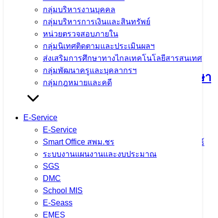
กลุ่มบริหารงานบุคคล
กลุ่มบริหารการเงินและสินทรัพย์
หน่วยตรวจสอบภายใน
กิจกรรมแลกเปลี่ยนเรียนรู้วิธีปฏิบัติที่ดี
กลุ่มนิเทศติดตามและประเมินผลฯ
(Best Practice) และการขับเคลื่อนหลัก
ส่งเสริมการศึกษาทางไกลเทคโนโลยีสารสนเทศ
กลุ่มพัฒนาครูและบุคลากรฯ
ปรัชญาของเศรษฐกิจพอเพียงสู่สถานศึกษา
กลุ่มกฎหมายและคดี
ประจำปีงบประมาณ พ.ศ. 2569 ณ โรง
เรียนแม่ต๋ำตาดควันวิทยาคม
E-Service
E-Service
Smart Office สพม.ชร
4 สิงหาคม 2026
4 สิงหาคม 2026
ข่าวประชาสัมพันธ์
ระบบงานแผนงานและงบประมาณ
สพม.เชียงราย
SGS
จำนวนผู้ชม: 15
DMC
School MIS
E-Seass
EMES