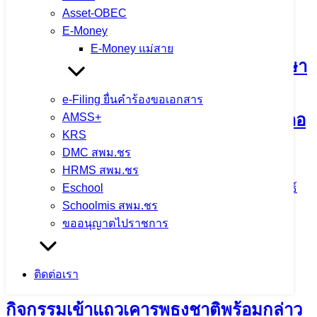
กิจกรรมแลกเปลี่ยนเรียนรู้วิธีปฏิบัติที่ดี
Asset-OBEC
E-Money
(Best Practice) และการขับเคลื่อนหลัก
E-Money แม่สาย
ปรัชญาของเศรษฐกิจพอเพียงสู่สถานศึกษา
ประจำปีงบประมาณ พ.ศ. 2569 ณ
e-Filing ยื่นคำร้องขอเอกสาร
โรงเรียนดอยหลวง รัชมังคลาภิเษก อำเภอ
AMSS+
KRS
ดอยหลวง จังหวัดเชียงราย
DMC สพม.ชร
HRMS สพม.ชร
3 สิงหาคม 2026
4 สิงหาคม 2026
ข่าวประชาสัมพันธ์
Eschool
สพม.เชียงราย
Schoolmis สพม.ชร
ขออนุญาตไปราชการ
จำนวนผู้ชม: 10
ติดต่อเรา
กิจกรรมเข้าแถวเคารพธงชาติพร้อมกล่าว