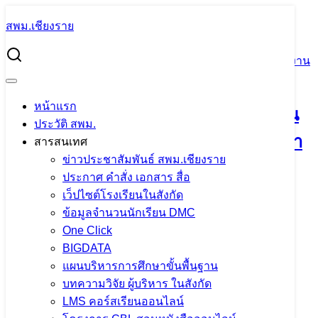
Skip
สพม.เชียงราย
to
Search
content
for:
ประชุมเชิงปฏิบัติการ “การขับเคลื่อนงานอำนวยการ” สำนักงาน
เขตพื้นที่การศึกษา
หน้าแรก
ประชุมเชิงปฏิบัติการ “การขับเคลื่อนงาน
ประวัติ สพม.
อำนวยการ” สำนักงานเขตพื้นที่การศึกษา
สารสนเทศ
ข่าวประชาสัมพันธ์ สพม.เชียงราย
ประกาศ คำสั่ง เอกสาร สื่อ
29 พฤษภาคม 2023
29 พฤษภาคม 2023
แอดมิน
เว็ปไซต์โรงเรียนในสังกัด
สพม.เชียงราย
กลุ่มอำนวยการ
,
ข่าวประชาสัมพันธ์
ข้อมูลจำนวนนักเรียน DMC
สพม.เชียงราย
One Click
BIGDATA
แผนบริหารการศึกษาขั้นพื้นฐาน
บทความวิจัย ผู้บริหาร ในสังกัด
LMS คอร์สเรียนออนไลน์