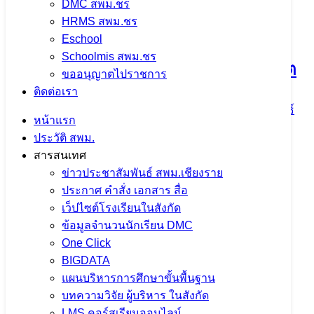
DMC สพม.ชร
สพม.เชียงราย ร่วมเป็นวิทยากรแนะแนว
HRMS สพม.ชร
Eschool
การศึกษา ในกิจกรรม CRRU Road
Schoolmis สพม.ชร
Show 2026 เปิดโลกการเรียนรู้ สู่อนาคต
ขออนุญาตไปราชการ
ติดต่อเรา
5 สิงหาคม 2026
5 สิงหาคม 2026
ข่าวประชาสัมพันธ์
หน้าแรก
สพม.เชียงราย
ประวัติ สพม.
สารสนเทศ
จำนวนผู้ชม: 10
ข่าวประชาสัมพันธ์ สพม.เชียงราย
ประกาศ คำสั่ง เอกสาร สื่อ
เว็ปไซต์โรงเรียนในสังกัด
ข้อมูลจำนวนนักเรียน DMC
One Click
BIGDATA
แผนบริหารการศึกษาขั้นพื้นฐาน
บทความวิจัย ผู้บริหาร ในสังกัด
LMS คอร์สเรียนออนไลน์