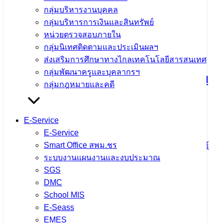
กลุ่มบริหารงานบุคคล
กลุ่มบริหารการเงินและสินทรัพย์
หน่วยตรวจสอบภายใน
กลุ่มนิเทศติดตามและประเมินผลฯ
ส่งเสริมการศึกษาทางไกลเทคโนโลยีสารสนเทศ
กลุ่มพัฒนาครูและบุคลากรฯ
ตรวจสุขภาพประจำปี 2569 ใส่ใจสุขภาพ
กลุ่มกฎหมายและคดี
บุคลากร เสริมสร้างคุณภาพชีวิตและ
ประสิทธิภาพการทำงาน
E-Service
E-Service
Smart Office สพม.ชร
4 สิงหาคม 2026
4 สิงหาคม 2026
ข่าวประชาสัมพันธ์
ระบบงานแผนงานและงบประมาณ
สพม.เชียงราย
SGS
จำนวนผู้ชม: 9
DMC
School MIS
E-Seass
EMES