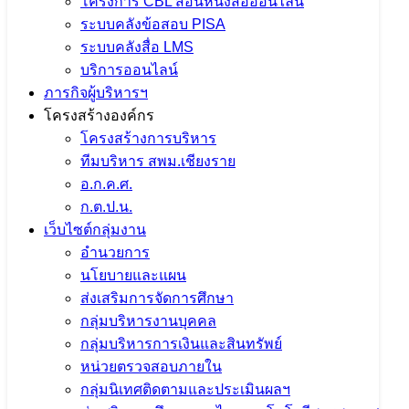
โครงการ CBL สอนหนังสือออนไลน์
ระบบคลังข้อสอบ PISA
ระบบคลังสื่อ LMS
บริการออนไลน์
ภารกิจผู้บริหารฯ
โครงสร้างองค์กร
โครงสร้างการบริหาร
ทีมบริหาร สพม.เชียงราย
อ.ก.ค.ศ.
ก.ต.ป.น.
เว็บไซต์กลุ่มงาน
อำนวยการ
นโยบายและแผน
ส่งเสริมการจัดการศึกษา
กลุ่มบริหารงานบุคคล
กลุ่มบริหารการเงินและสินทรัพย์
หน่วยตรวจสอบภายใน
จำนวนผู้ชม:
1,613
กลุ่มนิเทศติดตามและประเมินผลฯ