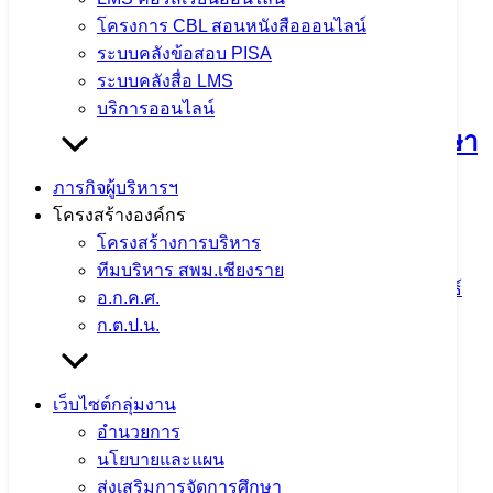
โครงการ CBL สอนหนังสือออนไลน์
กิจกรรมแลกเปลี่ยนเรียนรู้วิธีปฏิบัติที่ดี
ระบบคลังข้อสอบ PISA
ระบบคลังสื่อ LMS
(Best Practice) และการขับเคลื่อนหลัก
บริการออนไลน์
ปรัชญาของเศรษฐกิจพอเพียงสู่สถานศึกษา
ประจำปีงบประมาณ พ.ศ. 2569 ณ โรง
ภารกิจผู้บริหารฯ
โครงสร้างองค์กร
เรียนแม่ต๋ำตาดควันวิทยาคม
โครงสร้างการบริหาร
ทีมบริหาร สพม.เชียงราย
4 สิงหาคม 2026
4 สิงหาคม 2026
ข่าวประชาสัมพันธ์
อ.ก.ค.ศ.
สพม.เชียงราย
ก.ต.ป.น.
จำนวนผู้ชม: 9
เว็บไซต์กลุ่มงาน
อำนวยการ
นโยบายและแผน
ส่งเสริมการจัดการศึกษา