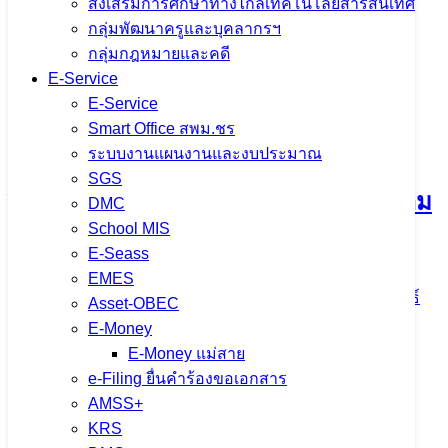
ส่งเสริมการศึกษาทางไกลเทคโนโลยีสารสนเทศ
เนื้อหาอื่นๆ
กลุ่มพัฒนาครูและบุคลากรฯ
กลุ่มกฎหมายและคดี
E-Service
E-Service
การประชุมคณะกรรมการขับเคลื่อน
Smart Office สพม.ชร
ระบบงานแผนงานและงบประมาณ
การนำเข้าข้อมูล OIT+ ประจำ
SGS
ปีงบประมาณ พ.ศ. 2569 มุ่งยกระดับความ
DMC
School MIS
โปร่งใสในการดำเนินงาน
E-Seass
EMES
5 สิงหาคม 2026
5 สิงหาคม 2026
ข่าวประชาสัมพันธ์
Asset-OBEC
สพม.เชียงราย
E-Money
E-Money แม่สาย
จำนวนผู้ชม: 8
e-Filing ยื่นคำร้องขอเอกสาร
AMSS+
KRS