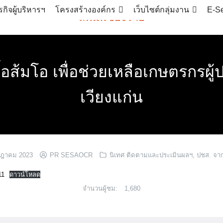
กิจผู้บริหารฯ
โครงสร้างองค์กร
เว็บไซต์กลุ่มงาน
E-Se
สพม.เชียงราย
้อส้มโอ เพื่อช่วยเหลือเกษตรกรผู้
เวียงแก่น
กฎาคม 2023
PR SESAOCR
นิเทศ ติดตามและประเมินผลฯ
,
ปชส. จา
11
ดาวน์โหลด
จำนวนผู้ชม:
1,680