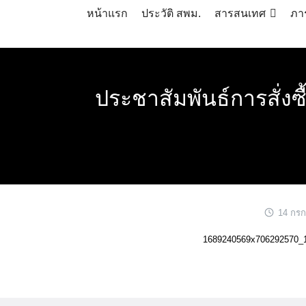
Skip
หน้าแรก
ประวัติ สพม.
สารสนเทศ
ภาร
to
content
ประชาสัมพันธ์การสั่งซื
14 กร
1689240569x706292570_