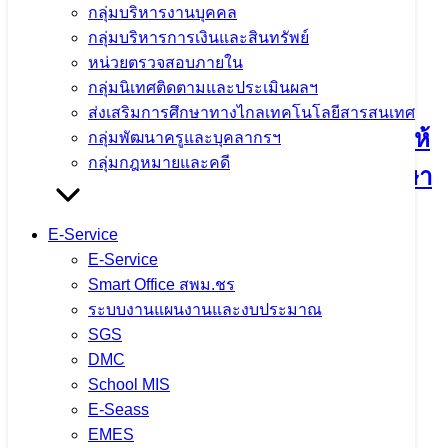
กลุ่มบริหารงานบุคคล
เนื้อหาอื่นๆ
กลุ่มบริหารการเงินและสินทรัพย์
หน่วยตรวจสอบภายใน
กลุ่มนิเทศติดตามและประเมินผลฯ
ส่งเสริมการศึกษาทางไกลเทคโนโลยีสารสนเทศ
การคัดเลือกบุคคลเพื่อบรรจุและแต่งตั้งให้
กลุ่มพัฒนาครูและบุคลากรฯ
กลุ่มกฎหมายและคดี
ดำรงตำแหน่งรองผู้อำนวยการสถานศึกษา
สังกัดสำนักงานคณะกรรมการการศึกษา
E-Service
ขั้นพื้นฐาน ปี พ.ศ. 2568
E-Service
Smart Office สพม.ชร
ระบบงานแผนงานและงบประมาณ
29 กรกฎาคม 2025
29 กรกฎาคม 2025
ข่าว
SGS
ประชาสัมพันธ์ สพม.เชียงราย
,
ภารกิจผู้บริหารเขตพื้นที่
DMC
จำนวนผู้ชม: 1,076
School MIS
E-Seass
EMES