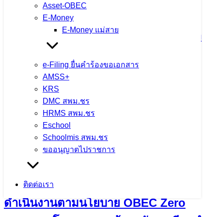
Asset-OBEC
การประชุมผู้บริหารสถานศึกษาในสังกัด
E-Money
E-Money แม่สาย
สำนักงานเขตพื้นที่การศึกษามัธยมศึกษา
เชียงราย ครั้งที่ 1 ประจำปีงบประมาณ
e-Filing ยื่นคำร้องขอเอกสาร
พ.ศ.2568
AMSS+
KRS
14 พฤษภาคม 2025
14 พฤษภาคม 2025
ข่าว
DMC สพม.ชร
ประชาสัมพันธ์ สพม.เชียงราย
,
ภารกิจผู้บริหารเขตพื้นที่
HRMS สพม.ชร
Eschool
จำนวนผู้ชม: 1,021
Schoolmis สพม.ชร
ขออนุญาตไปราชการ
ผอ.สพม.เชียงราย ลงพื้นที่ติดตามการ
ติดต่อเรา
ดำเนินงานตามนโยบาย OBEC Zero