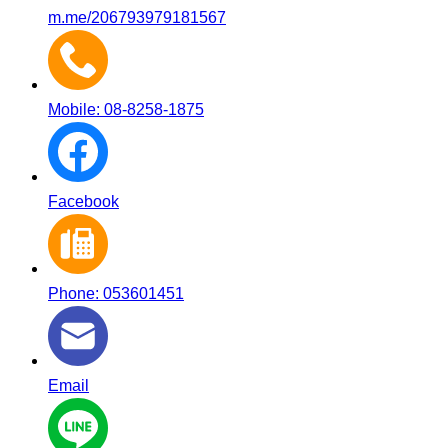
m.me/206793979181567
Mobile: 08-8258-1875
Facebook
Phone: 053601451
Email