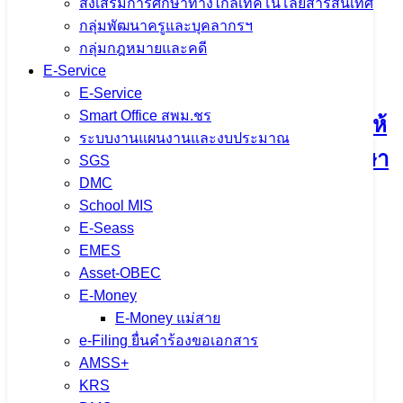
ส่งเสริมการศึกษาทางไกลเทคโนโลยีสารสนเทศ
กลุ่มพัฒนาครูและบุคลากรฯ
เนื้อหาอื่นๆ
กลุ่มกฎหมายและคดี
E-Service
E-Service
Smart Office สพม.ชร
การคัดเลือกบุคคลเพื่อบรรจุและแต่งตั้งให้
ระบบงานแผนงานและงบประมาณ
ดำรงตำแหน่งรองผู้อำนวยการสถานศึกษา
SGS
DMC
สังกัดสำนักงานคณะกรรมการการศึกษา
School MIS
ขั้นพื้นฐาน ปี พ.ศ. 2568
E-Seass
EMES
Asset-OBEC
29 กรกฎาคม 2025
29 กรกฎาคม 2025
ข่าว
E-Money
ประชาสัมพันธ์ สพม.เชียงราย
,
ภารกิจผู้บริหารเขตพื้นที่
E-Money แม่สาย
จำนวนผู้ชม: 1,074
e-Filing ยื่นคำร้องขอเอกสาร
AMSS+
KRS