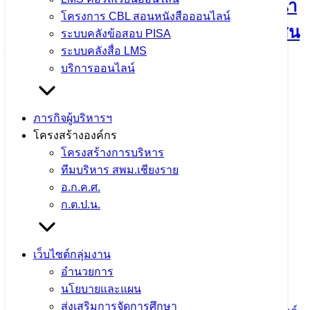
Dropout โครงการพาน้องกลับมาเรียนนำ
โครงการ CBL สอนหนังสือออนไลน์
การเรียนมาให้น้อง ของโรงเรียนเชียงแสน
ระบบคลังข้อสอบ PISA
ระบบคลังสื่อ LMS
วิทยาคม
บริการออนไลน์
14 พฤษภาคม 2025
14 พฤษภาคม 2025
ข่าว
ประชาสัมพันธ์ สพม.เชียงราย
,
ภารกิจผู้บริหารเขตพื้นที่
ภารกิจผู้บริหารฯ
โครงสร้างองค์กร
จำนวนผู้ชม: 995
โครงสร้างการบริหาร
ทีมบริหาร สพม.เชียงราย
อ.ก.ค.ศ.
ก.ต.ป.น.
ผอ.สพม.เชียงราย เข้ารับการพัฒนานัก
บริหารระดับสูง กระทรวงศึกษาธิการ
เว็บไซต์กลุ่มงาน
(นบส.ศธ.) รุ่นที่ 15
อำนวยการ
นโยบายและแผน
ส่งเสริมการจัดการศึกษา