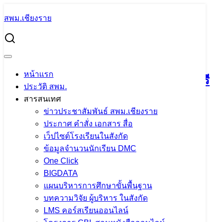
Skip
สพม.เชียงราย
to
Search
content
for:
ผอ.สพม.เชียงราย ออกตรวจเยี่ยมการเตรียมความพร้อม เปิด
ภาคเรียนที่ 1 ปีการศึกษา 2566 โรงเรียนปล้องวิทยาคม
หน้าแรก
ผอ.สพม.เชียงราย ออกตรวจเยี่ยมการเตรี
ประวัติ สพม.
ยมความพร้อม เปิดภาคเรียนที่ 1 ปีการ
สารสนเทศ
ข่าวประชาสัมพันธ์ สพม.เชียงราย
ศึกษา 2566 โรงเรียนปล้องวิทยาคม
ประกาศ คำสั่ง เอกสาร สื่อ
เว็ปไซต์โรงเรียนในสังกัด
29 พฤษภาคม 2023
30 พฤษภาคม 2023
แอดมิน
ข้อมูลจำนวนนักเรียน DMC
One Click
สพม.เชียงราย
ภารกิจผู้บริหารเขตพื้นที่
BIGDATA
แผนบริหารการศึกษาขั้นพื้นฐาน
บทความวิจัย ผู้บริหาร ในสังกัด
LMS คอร์สเรียนออนไลน์