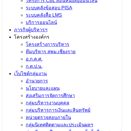
โครงการ CBL สอนหนังสือออนไลน์
ระบบคลังข้อสอบ PISA
ระบบคลังสื่อ LMS
บริการออนไลน์
ภารกิจผู้บริหารฯ
โครงสร้างองค์กร
โครงสร้างการบริหาร
ทีมบริหาร สพม.เชียงราย
อ.ก.ค.ศ.
ก.ต.ป.น.
เว็บไซต์กลุ่มงาน
อำนวยการ
นโยบายและแผน
ส่งเสริมการจัดการศึกษา
กลุ่มบริหารงานบุคคล
กลุ่มบริหารการเงินและสินทรัพย์
หน่วยตรวจสอบภายใน
กลุ่มนิเทศติดตามและประเมินผลฯ
จำนวนผู้ชม:
1,330