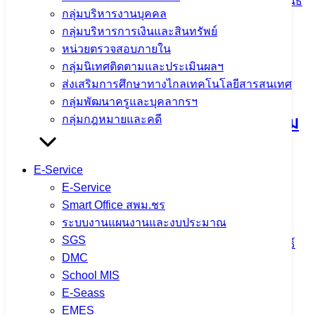
23 เมษายน 2025
23 เมษายน 2025
ข่าวประชาสัมพันธ์
กลุ่มบริหารงานบุคคล
สพม.เชียงราย
,
ภารกิจผู้บริหารเขตพื้นที่
กลุ่มบริหารการเงินและสินทรัพย์
จำนวนผู้ชม: 1,062
หน่วยตรวจสอบภายใน
กลุ่มนิเทศติดตามและประเมินผลฯ
ส่งเสริมการศึกษาทางไกลเทคโนโลยีสารสนเทศ
กลุ่มพัฒนาครูและบุคลากรฯ
สรุปผลการประเมินผลการพัฒนางานตาม
กลุ่มกฎหมายและคดี
ข้อตกลง (PA) สำหรับข้าราชการครูและ
E-Service
บุคลากรทางการศึกษาตำแหน่งผู้บริหาร
E-Service
การศึกษา และตำแหน่งศึกษานิเทศก์
Smart Office สพม.ชร
ระบบงานแผนงานและงบประมาณ
SGS
29 ตุลาคม 2024
29 ตุลาคม 2024
ข่าวประชาสัมพันธ์
DMC
สพม.เชียงราย
,
ภารกิจผู้บริหารเขตพื้นที่
School MIS
จำนวนผู้ชม: 1,308
E-Seass
EMES