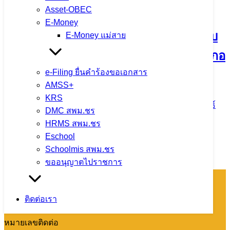
Asset-OBEC
E-Money
สพม.เชียงราย ร่วมพิธีส่งมอบพื้นที่ที่ได้รับ
E-Money แม่สาย
การฟื้นฟูกู้พื้นที่จากหตุการณ์อุทกภัยอำเภอ
e-Filing ยื่นคำร้องขอเอกสาร
แม่สาย จังหวัดเชียงราย
AMSS+
KRS
29 ตุลาคม 2024
29 ตุลาคม 2024
ข่าวประชาสัมพันธ์
DMC สพม.ชร
สพม.เชียงราย
,
ภารกิจผู้บริหารเขตพื้นที่
HRMS สพม.ชร
Eschool
จำนวนผู้ชม: 1,336
Schoolmis สพม.ชร
ขออนุญาตไปราชการ
โทรศัพท์ : 0-
ติดต่อเรา
5360-1450
หมายเลขติดต่อ