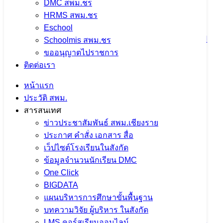
DMC สพม.ชร
HRMS สพม.ชร
การประชุมผู้บริหารสถานศึกษาในสังกัด
Eschool
สำนักงานเขตพื้นที่การศึกษามัธยมศึกษา
Schoolmis สพม.ชร
ขออนุญาตไปราชการ
เชียงราย ครั้งที่ 1 ประจำปีงบประมาณ
ติดต่อเรา
พ.ศ.2568
หน้าแรก
ประวัติ สพม.
14 พฤษภาคม 2025
14 พฤษภาคม 2025
ข่าว
สารสนเทศ
ประชาสัมพันธ์ สพม.เชียงราย
,
ภารกิจผู้บริหารเขตพื้นที่
ข่าวประชาสัมพันธ์ สพม.เชียงราย
ประกาศ คำสั่ง เอกสาร สื่อ
จำนวนผู้ชม: 1,021
เว็ปไซต์โรงเรียนในสังกัด
ข้อมูลจำนวนนักเรียน DMC
One Click
BIGDATA
ผอ.สพม.เชียงราย ลงพื้นที่ติดตามการ
แผนบริหารการศึกษาขั้นพื้นฐาน
ดำเนินงานตามนโยบาย OBEC Zero
บทความวิจัย ผู้บริหาร ในสังกัด
LMS คอร์สเรียนออนไลน์