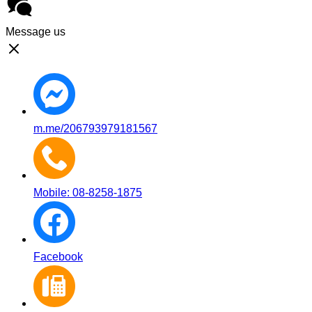
Message us
m.me/206793979181567
Mobile: 08-8258-1875
Facebook