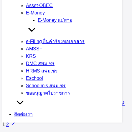
Asset-OBEC
21 เมษายน 2023
24 เมษายน 2023
กลุ่มอำนวยการ
,
E-Money
ข่าวประชาสัมพันธ์ สพม.เชียงราย
,
บริหารงานการเงินและ
E-Money แม่สาย
สินทรัพย์
e-Filing ยื่นคำร้องขอเอกสาร
AMSS+
โครงการฝึกอบรมหลักสูตรเสริมสร้าง
KRS
ความรู้พัฒนาศักยภาพบุคลากรด้าน
DMC สพม.ชร
HRMS สพม.ชร
กฎหมาย การเงินการคลัง ระเบียบและ
Eschool
ระบบที่เกี่ยวข้อง
Schoolmis สพม.ชร
ขออนุญาตไปราชการ
16 มีนาคม 2023
16 มีนาคม 2023
ข่าวประชาสัมพันธ์
สพม.เชียงราย
,
บริหารงานการเงินและสินทรัพย์
ติดต่อเรา
1
2