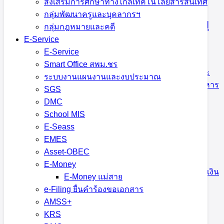
ส่งเสริมการศึกษาทางไกลเทคโนโลยีสารสนเทศ
ดอก ต้นธูป ต้นเทียน เบื้องหน้าพระบรม
กลุ่มพัฒนาครูและบุคลากรฯ
ฉายาลักษณ์สมเด็จพระศรีนครินทราบรม
กลุ่มกฎหมายและคดี
E-Service
ราชชนนี
E-Service
Smart Office สพม.ชร
18 กรกฎาคม 2023
18 กรกฎาคม 2023
กฎหมายและ
ระบบงานแผนงานและงบประมาณ
คดี
,
กลุ่มอำนวยการ
,
ข่าวประชาสัมพันธ์ สพม.เชียงราย
,
บริหาร
SGS
งานการเงินและสินทรัพย์
,
ส่งเสริมการจัดการศึกษา
DMC
School MIS
E-Seass
EMES
กลุ่มบริหารงานการเงินและสินทรัพย์
Asset-OBEC
E-Money
30 มิถุนายน 2023
30 มิถุนายน 2023
บริหารงานการเงิน
E-Money แม่สาย
และสินทรัพย์
e-Filing ยื่นคำร้องขอเอกสาร
AMSS+
KRS