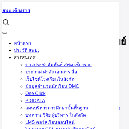
Skip
สพม.เชียงราย
to
Search
content
for:
บริหารงานการเงินและสินทรัพย์
บริหารงานการเงินและสินทรัพย์
หน้าแรก
ประวัติ สพม.
สารสนเทศ
ข่าวประชาสัมพันธ์ สพม.เชียงราย
ประกาศ คำสั่ง เอกสาร สื่อ
การประชุมเพื่อรับฟังคำชี้แจงและจัดทำ
เว็ปไซต์โรงเรียนในสังกัด
เอกสารการขอรับเงินบำเหน็จบำนาญ
ข้อมูลจำนวนนักเรียน DMC
One Click
สำหรับข้าราชการและลูกจ้างประจำที่จะ
BIGDATA
เกษียณอายุราชการ ประจำปีงบประมาณ
แผนบริหารการศึกษาขั้นพื้นฐาน
บทความวิจัย ผู้บริหาร ในสังกัด
2566
LMS คอร์สเรียนออนไลน์