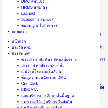
DMC สพม.ชร
สพม.เชียงราย ร่วมกิจกรรมจิตอาสา
HRMS สพม.ชร
บำเพ็ญประโยชน์ ณ พุทธมณฑลสมโภช
Eschool
Schoolmis สพม.ชร
750 ปี เมืองเชียงราย
ขออนุญาตไปราชการ
ติดต่อเรา
28 มิถุนายน 2023
28 มิถุนายน 2023
กฎหมายและคดี
,
กลุ่มอำนวยการ
,
ข่าวประชาสัมพันธ์ สพม.เชียงราย
,
นิเทศ
หน้าแรก
ติดตามและประเมินผลฯ
,
นโยบายและแผน
,
บริหารงานการเงิน
ประวัติ สพม.
และสินทรัพย์
,
บริหารงานบุคคล
,
พัฒนาครูและบุคลากร
,
สารสนเทศ
ภารกิจผู้บริหารเขตพื้นที่
,
ส่งเสริมการจัดการศึกษา
,
ส่งเสริมการ
ข่าวประชาสัมพันธ์ สพม.เชียงราย
ศึกษาทางไกลฯ
,
หน่วยตรวจสอบภายใน
ประกาศ คำสั่ง เอกสาร สื่อ
เว็ปไซต์โรงเรียนในสังกัด
ข้อมูลจำนวนนักเรียน DMC
One Click
สพม.เชียงราย ร่วมกิจกรรมพบปะหารือข้อ
BIGDATA
ราชการ สภากาแฟ ครั้งที่ 10 ประจำ
แผนบริหารการศึกษาขั้นพื้นฐาน
บทความวิจัย ผู้บริหาร ในสังกัด
ปีงบประมาณ 2566
LMS คอร์สเรียนออนไลน์