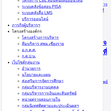
โครงการ CBL สอนหนังสือออนไลน์
19 กรกฎาคม 2023
19 กรกฎาคม 2023
บริหารงานการ
ระบบคลังข้อสอบ PISA
เงินและสินทรัพย์
,
บริหารงานบุคคล
,
ภารกิจผู้บริหารเขตพื้นที่
ระบบคลังสื่อ LMS
บริการออนไลน์
ภารกิจผู้บริหารฯ
โครงสร้างองค์กร
สพม.เชียงราย เข้าร่วมประชุมเชิงปฏิบัติ
โครงสร้างการบริหาร
การเตรียมความพร้อมการถ่ายโอนภารกิจ
ทีมบริหาร สพม.เชียงราย
อ.ก.ค.ศ.
สำนักงานเขตพื้นที่การศึกษามัธยมศึกษาที่
ก.ต.ป.น.
กำหนดใหม่ 20 เขต
เว็บไซต์กลุ่มงาน
อำนวยการ
นโยบายและแผน
19 กรกฎาคม 2023
19 กรกฎาคม 2023
ข่าว
ส่งเสริมการจัดการศึกษา
ประชาสัมพันธ์ สพม.เชียงราย
,
บริหารงานการเงินและสินทรัพย์
กลุ่มบริหารงานบุคคล
กลุ่มบริหารการเงินและสินทรัพย์
หน่วยตรวจสอบภายใน
สพม.เชียงราย ถวายเครื่องสักการะ ขัน
กลุ่มนิเทศติดตามและประเมินผลฯ