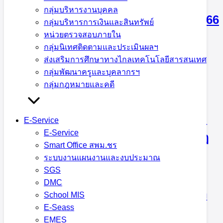
กลุ่มบริหารงานบุคคล
โตยฮอยพญามังรายมหาราชประจำปี 2566
กลุ่มบริหารการเงินและสินทรัพย์
หน่วยตรวจสอบภายใน
กลุ่มนิเทศติดตามและประเมินผลฯ
22 เมษายน 2023
22 เมษายน 2023
กลุ่มอำนวยการ
,
ส่งเสริมการศึกษาทางไกลเทคโนโลยีสารสนเทศ
ข่าวประชาสัมพันธ์ สพม.เชียงราย
,
บริหารงานการเงินและ
กลุ่มพัฒนาครูและบุคลากรฯ
สินทรัพย์
กลุ่มกฎหมายและคดี
นิสิตปริญญาโท มหาวิทยาลัยพะเยา และ
E-Service
E-Service
นักศึกษาปริญญาโท มหาวิทยาลัยราชภัฏ
Smart Office สพม.ชร
เชียงราย สาขาบริหารการศึกษา เข้าฝึก
ระบบงานแผนงานและงบประมาณ
SGS
ปฏิบัติการวิชาชีพบริหารการศึกษา ณ
DMC
สำนักงานเขตพื้นที่การศึกษามัธยมศึกษา
School MIS
E-Seass
เชียงราย สัปดาห์แรก
EMES