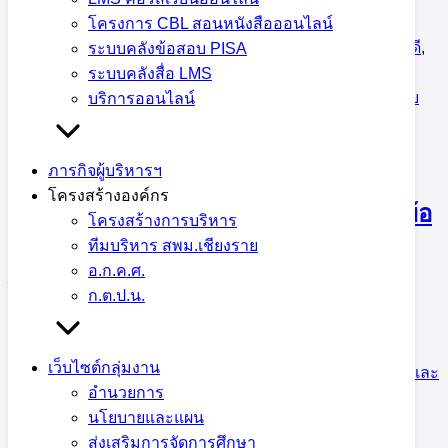
โครงการ CBL สอนหนังสือออนไลน์
28 มิถุนายน 2023
28 มิถุนายน 2023
กฎหมายและคดี
,
ระบบคลังข้อสอบ PISA
กลุ่มอำนวยการ
,
ข่าวประชาสัมพันธ์ สพม.เชียงราย
,
บริหาร
ระบบคลังสื่อ LMS
งานการเงินและสินทรัพย์
,
บริหารงานบุคคล
,
หน่วยตรวจสอบ
บริการออนไลน์
ภายใน
ภารกิจผู้บริหารฯ
โครงสร้างองค์กร
สพม.เชียงราย ร่วมกิจกรรมพบปะหารือข้อ
โครงสร้างการบริหาร
ทีมบริหาร สพม.เชียงราย
ราชการ สภากาแฟ ครั้งที่ 8 ประจำ
อ.ก.ค.ศ.
ปีงบประมาณ 2566
ก.ต.ป.น.
18 พฤษภาคม 2023
18 พฤษภาคม 2023
กลุ่มอำนวย
เว็บไซต์กลุ่มงาน
การ
,
ข่าวประชาสัมพันธ์ สพม.เชียงราย
,
บริหารงานการเงินและ
อำนวยการ
สินทรัพย์
นโยบายและแผน
ส่งเสริมการจัดการศึกษา