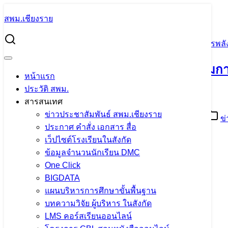
Skip
สพม.เชียงราย
to
Search
content
for:
สพม.เชียงราย ร่วมการประชุมคณะกรรมการศูนย์อำนวยการพลังแ
สพม.เชียงราย ร่วมการประชุมคณะกรรมการ
หน้าแรก
2567
ประวัติ สพม.
สารสนเทศ
ข่าวประชาสัมพันธ์ สพม.เชียงราย
28 ตุลาคม 2024
28 ตุลาคม 2024
PR SESAOCR
ข
ประกาศ คำสั่ง เอกสาร สื่อ
เว็ปไซต์โรงเรียนในสังกัด
ข้อมูลจำนวนนักเรียน DMC
One Click
BIGDATA
แผนบริหารการศึกษาขั้นพื้นฐาน
บทความวิจัย ผู้บริหาร ในสังกัด
LMS คอร์สเรียนออนไลน์