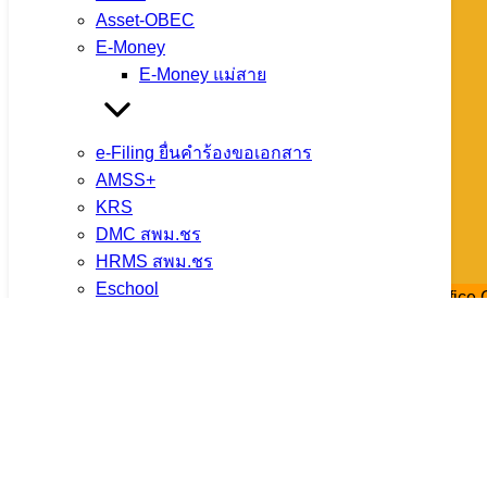
Asset-OBEC
จำนวนผู้ชม: 12
E-Money
E-Money แม่สาย
โทรศัพท์ : 0-5360-1450
e-Filing ยื่นคำร้องขอเอกสาร
หมายเลขติดต่อแต่ละกลุ่ม/หน่วย
AMSS+
กลุ่มการเงินฯ 088 258 1870
KRS
กลุ่มแผนฯ 088 258 1871
DMC สพม.ชร
กลุ่มบุคคลฯ 088 258 1872
HRMS สพม.ชร
กลุ่มส่งเสริมฯ 088 258 1873
Eschool
กลุ่มนิเทศฯ 088 258 1874
Schoolmis สพม.ชร
กลุ่มอำนวยการ 088 258 1875
ขออนุญาตไปราชการ
หน่วยสตน. 088 259 1232
ข่าว สพม.เชียงราย
ติดต่อเรา