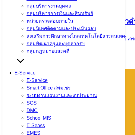
จำนวนผู้ชม: 12
กลุ่มบริหารงานบุคคล
กลุ่มบริหารการเงินและสินทรัพย์
หน่วยตรวจสอบภายใน
กลุ่มนิเทศติดตามและประเมินผลฯ
ส่งเสริมการศึกษาทางไกลเทคโนโลยีสารสนเทศ
กิจกรรมแลกเปลี่ยนเรียนรู้วิธีปฏิบัติที่ด
กลุ่มพัฒนาครูและบุคลากรฯ
ปีงบประมาณ พ.ศ. 2569 ณ โรงเรียนดอยหลว
กลุ่มกฎหมายและคดี
3 สิงหาคม 2026
4 สิงหาคม 2026
ข่าวประชาสัมพันธ์ สพ
E-Service
จำนวนผู้ชม: 12
E-Service
Smart Office สพม.ชร
ระบบงานแผนงานและงบประมาณ
SGS
กิจกรรมเข้าแถวเคารพธงชาติพร้อมกล่าวค
DMC
School MIS
E-Seass
3 สิงหาคม 2026
4 สิงหาคม 2026
ข่าวประชาสัมพันธ์ สพ
EMES