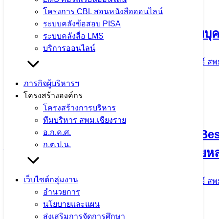
จำนวนผู้ชม: 13
โครงการ CBL สอนหนังสือออนไลน์
ระบบคลังข้อสอบ PISA
ระบบคลังสื่อ LMS
บริการออนไลน์
กิจกรรมแลกเปลี่ยนเรียนรู้วิธีปฏิบัติที่ด
ปีงบประมาณ พ.ศ. 2569 ณ โรงเรียนแม่ต๋
ภารกิจผู้บริหารฯ
โครงสร้างองค์กร
โครงสร้างการบริหาร
4 สิงหาคม 2026
4 สิงหาคม 2026
ข่าวประชาสัมพันธ์ สพ
ทีมบริหาร สพม.เชียงราย
จำนวนผู้ชม: 12
อ.ก.ค.ศ.
ก.ต.ป.น.
ตรวจสุขภาพประจำปี 2569 ใส่ใจสุขภาพบุ
เว็บไซต์กลุ่มงาน
อำนวยการ
นโยบายและแผน
4 สิงหาคม 2026
4 สิงหาคม 2026
ข่าวประชาสัมพันธ์ สพ
ส่งเสริมการจัดการศึกษา