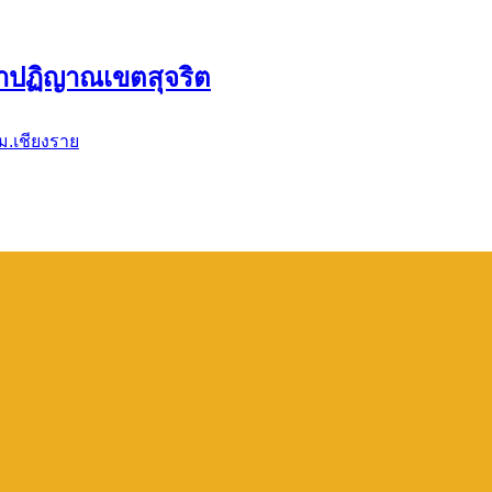
ี (Best Practice) และการขับเคลื่อนหลักปรัช
ง รัชมังคลาภิเษก อำเภอดอยหลวง จังหวัด
ม.เชียงราย
ำปฏิญาณเขตสุจริต
ม.เชียงราย