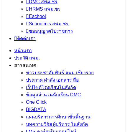
DMC สพม.ชร
5 สิงหาคม 2026
5 สิงหาคม 2026
ข่าวประชาสัมพันธ์
HRMS สพม.ชร
สพม.เชียงราย
Eschool
Schoolmis สพม.ชร
จำนวนผู้ชม: 9
ขออนุญาตไปราชการ
ติดต่อเรา
หน้าแรก
สพม.เชียงราย ร่วมเป็นวิทยากรแนะแนว
ประวัติ สพม.
สารสนเทศ
การศึกษา ในกิจกรรม CRRU Road
ข่าวประชาสัมพันธ์ สพม.เชียงราย
Show 2026 เปิดโลกการเรียนรู้ สู่อนาคต
ประกาศ คำสั่ง เอกสาร สื่อ
เว็ปไซต์โรงเรียนในสังกัด
ข้อมูลจำนวนนักเรียน DMC
5 สิงหาคม 2026
5 สิงหาคม 2026
ข่าวประชาสัมพันธ์
One Click
สพม.เชียงราย
BIGDATA
แผนบริหารการศึกษาขั้นพื้นฐาน
จำนวนผู้ชม: 11
บทความวิจัย ผู้บริหาร ในสังกัด
LMS คอร์สเรียนออนไลน์