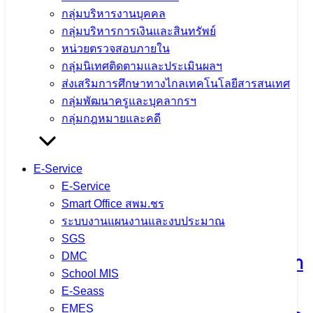
กลุ่มบริหารงานบุคคล
บุคลากร เสริมสร้างคุณภาพชีวิตและ
กลุ่มบริหารการเงินและสินทรัพย์
ประสิทธิภาพการทำงาน
หน่วยตรวจสอบภายใน
กลุ่มนิเทศติดตามและประเมินผลฯ
ส่งเสริมการศึกษาทางไกลเทคโนโลยีสารสนเทศ
4 สิงหาคม 2026
4 สิงหาคม 2026
ข่าวประชาสัมพันธ์
กลุ่มพัฒนาครูและบุคลากรฯ
สพม.เชียงราย
กลุ่มกฎหมายและคดี
จำนวนผู้ชม: 11
E-Service
E-Service
Smart Office สพม.ชร
กิจกรรมแลกเปลี่ยนเรียนรู้วิธีปฏิบัติที่ดี
ระบบงานแผนงานและงบประมาณ
(Best Practice) และการขับเคลื่อนหลัก
SGS
DMC
ปรัชญาของเศรษฐกิจพอเพียงสู่สถานศึกษา
School MIS
ประจำปีงบประมาณ พ.ศ. 2569 ณ
E-Seass
EMES