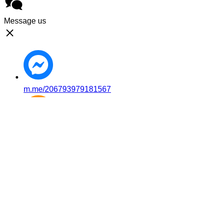
Message us
m.me/206793979181567
Mobile: 08-8258-1875
Facebook