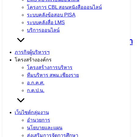
โครงการ CBL สอนหนังสือออนไลน์
ระบบคลังข้อสอบ PISA
กิจกรรมแลกเปลี่ยนเรียนรู้วิธีปฏิบัติที่ดี
ระบบคลังสื่อ LMS
(Best Practice) และการขับเคลื่อนหลัก
บริการออนไลน์
ปรัชญาของเศรษฐกิจพอเพียงสู่สถานศึกษา
ประจำปีงบประมาณ พ.ศ. 2569 ณ โรง
ภารกิจผู้บริหารฯ
โครงสร้างองค์กร
เรียนแม่ต๋ำตาดควันวิทยาคม
โครงสร้างการบริหาร
ทีมบริหาร สพม.เชียงราย
4 สิงหาคม 2026
4 สิงหาคม 2026
ข่าวประชาสัมพันธ์
อ.ก.ค.ศ.
สพม.เชียงราย
ก.ต.ป.น.
จำนวนผู้ชม: 11
เว็บไซต์กลุ่มงาน
อำนวยการ
นโยบายและแผน
ตรวจสุขภาพประจำปี 2569 ใส่ใจสุขภาพ
ส่งเสริมการจัดการศึกษา