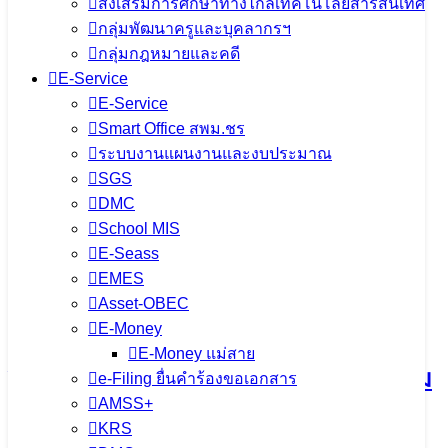
ส่งเสริมการศึกษาทางไกลเทคโนโลยีสารสนเทศ
กลุ่มพัฒนาครูและบุคลากรฯ
กลุ่มกฎหมายและคดี
E-Service
E-Service
Smart Office สพม.ชร
จำนวนผู้ชม:
1,011
ระบบงานแผนงานและงบประมาณ
SGS
เนื้อหาอื่นๆ
DMC
School MIS
E-Seass
EMES
การประชุมคณะกรรมการขับเคลื่อน
Asset-OBEC
E-Money
การนำเข้าข้อมูล OIT+ ประจำ
E-Money แม่สาย
ปีงบประมาณ พ.ศ. 2569 มุ่งยกระดับความ
e-Filing ยื่นคำร้องขอเอกสาร
AMSS+
โปร่งใสในการดำเนินงาน
KRS