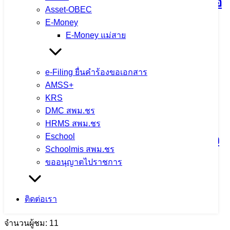
โรงเรียนดอยหลวง รัชมังคลาภิเษก อำเภอ
Asset-OBEC
ดอยหลวง จังหวัดเชียงราย
E-Money
E-Money แม่สาย
3 สิงหาคม 2026
4 สิงหาคม 2026
ข่าวประชาสัมพันธ์
สพม.เชียงราย
e-Filing ยื่นคำร้องขอเอกสาร
AMSS+
จำนวนผู้ชม: 11
KRS
DMC สพม.ชร
HRMS สพม.ชร
Eschool
กิจกรรมเข้าแถวเคารพธงชาติพร้อมกล่าว
Schoolmis สพม.ชร
คำปฏิญาณเขตสุจริต
ขออนุญาตไปราชการ
3 สิงหาคม 2026
4 สิงหาคม 2026
ข่าวประชาสัมพันธ์
ติดต่อเรา
สพม.เชียงราย
จำนวนผู้ชม: 11