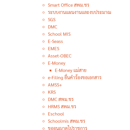
ความโปร่งใสในการดำเนินงาน
Smart Office สพม.ชร
5 สิงหาคม 2026
ข่าวประชาสัมพันธ์
ระบบงานแผนงานและงบประมาณ
สพม.เชียงราย
SGS
จำนวนผู้ชม: 13
DMC
School MIS
E-Seass
EMES
Asset-OBEC
ตรวจสุขภาพประจำปี 2569 ใส่ใจ
E-Money
สุขภาพบุคลากร เสริมสร้างคุณภาพชีวิ
E-Money แม่สาย
และประสิทธิภาพการทำงาน
e-Filing ยื่นคำร้องขอเอกสาร
4 สิงหาคม 2026
ข่าวประชาสัมพันธ์
AMSS+
สพม.เชียงราย
KRS
จำนวนผู้ชม: 14
DMC สพม.ชร
HRMS สพม.ชร
Eschool
Schoolmis สพม.ชร
ขออนุญาตไปราชการ