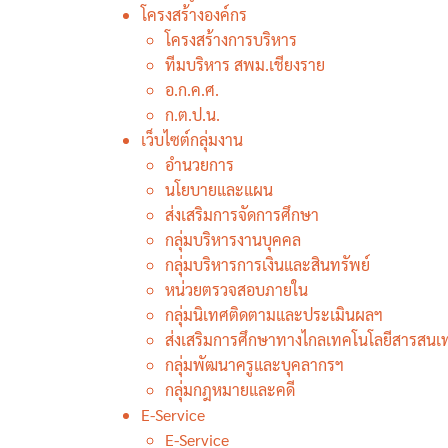
โครงสร้างองค์กร
คณะครูและบุคลากรในสั
โครงสร้างการบริหาร
ปรัชสกุล ผู้ว่าราชการจ
ทีมบริหาร สพม.เชียงราย
สนุนการปฏิบัติงานขอ
อ.ก.ค.ศ.
ก.ต.ป.น.
เว็บไซต์กลุ่มงาน
อำนวยการ
นโยบายและแผน
ส่งเสริมการจัดการศึกษา
กลุ่มบริหารงานบุคคล
กลุ่มบริหารการเงินและสินทรัพย์
หน่วยตรวจสอบภายใน
กลุ่มนิเทศติดตามและประเมินผลฯ
ส่งเสริมการศึกษาทางไกลเทคโนโลยีสารสนเ
กลุ่มพัฒนาครูและบุคลากรฯ
การประชุมคณะกรรมการขับเคลื่อน
กลุ่มกฎหมายและคดี
การนำเข้าข้อมูล OIT+ ประจำ
E-Service
ปีงบประมาณ พ.ศ. 2569 มุ่งยกระดับ
E-Service