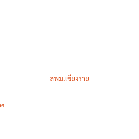
งกัด ร่วมบริจาคผ่าน “โครงการธารน้ำใจ สพม.เชียงราย…สู้ภัย COV
ังหวัดเชียงราย, สาธารณสุขจังหวัดเชียงราย เป็นผู้แทนรับมอบ เพื่อส่งต่อ
งบุคลากรทางการแพทย์ต่อไป
จำนวนผู้ชม:
1,390
สพม.เชียงราย
เนื้อหาอื่นๆ
ทศ
สพม.เชียงราย ร่วมเป็นวิทยากร
แนะแนวการศึกษา ในกิจกรรม CRRU
Road Show 2026 เปิดโลกการเรียนรู้ สู่