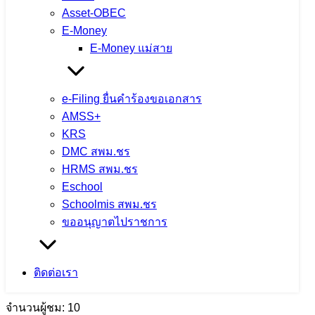
Asset-OBEC
E-Money
E-Money แม่สาย
e-Filing ยื่นคำร้องขอเอกสาร
AMSS+
KRS
DMC สพม.ชร
ตรวจสุขภาพประจำปี 2569 ใส่ใจสุขภาพ
HRMS สพม.ชร
Eschool
บุคลากร เสริมสร้างคุณภาพชีวิตและ
Schoolmis สพม.ชร
ประสิทธิภาพการทำงาน
ขออนุญาตไปราชการ
4 สิงหาคม 2026
4 สิงหาคม 2026
ข่าวประชาสัมพันธ์
ติดต่อเรา
สพม.เชียงราย
จำนวนผู้ชม: 10