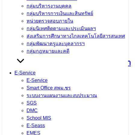
กลุ่มบริหารงานบุคคล
กลุ่มบริหารการเงินและสินทรัพย์
หน่วยตรวจสอบภายใน
กลุ่มนิเทศติดตามและประเมินผลฯ
ส่งเสริมการศึกษาทางไกลเทคโนโลยีสารสนเทศ
กิจกรรมแลกเปลี่ยนเรียนรู้วิธีปฏิบัติที่ดี
กลุ่มพัฒนาครูและบุคลากรฯ
(Best Practice) และการขับเคลื่อนหลัก
กลุ่มกฎหมายและคดี
ปรัชญาของเศรษฐกิจพอเพียงสู่สถานศึกษา
ประจำปีงบประมาณ พ.ศ. 2569 ณ โรง
E-Service
E-Service
เรียนแม่ต๋ำตาดควันวิทยาคม
Smart Office สพม.ชร
ระบบงานแผนงานและงบประมาณ
SGS
4 สิงหาคม 2026
4 สิงหาคม 2026
ข่าวประชาสัมพันธ์
DMC
สพม.เชียงราย
School MIS
จำนวนผู้ชม: 10
E-Seass
EMES