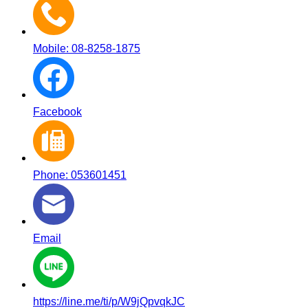
Mobile: 08-8258-1875
Facebook
Phone: 053601451
Email
https://line.me/ti/p/W9jQpvqkJC