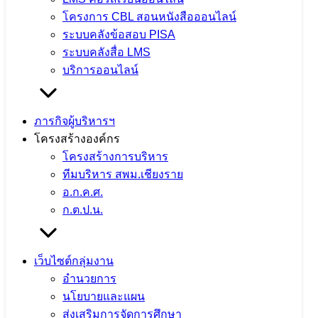
โครงการ CBL สอนหนังสือออนไลน์
ระบบคลังข้อสอบ PISA
ระบบคลังสื่อ LMS
สพม.เชียงราย ร่วมเป็นวิทยากรแนะแนว
บริการออนไลน์
การศึกษา ในกิจกรรม CRRU Road
ภารกิจผู้บริหารฯ
Show 2026 เปิดโลกการเรียนรู้ สู่อนาคต
โครงสร้างองค์กร
โครงสร้างการบริหาร
5 สิงหาคม 2026
5 สิงหาคม 2026
ข่าวประชาสัมพันธ์
ทีมบริหาร สพม.เชียงราย
สพม.เชียงราย
อ.ก.ค.ศ.
ก.ต.ป.น.
จำนวนผู้ชม: 11
เว็บไซต์กลุ่มงาน
อำนวยการ
นโยบายและแผน
ส่งเสริมการจัดการศึกษา