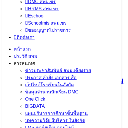
DMC สพม.ชร
HRMS สพม.ชร
จำนวนผู้ชม:
1,264
Eschool
Schoolmis สพม.ชร
เนื้อหาอื่นๆ
ขออนุญาตไปราชการ
ติดต่อเรา
หน้าแรก
ประวัติ สพม.
การประชุมคณะกรรมการขับเคลื่อน
สารสนเทศ
การนำเข้าข้อมูล OIT+ ประจำ
ข่าวประชาสัมพันธ์ สพม.เชียงราย
ประกาศ คำสั่ง เอกสาร สื่อ
ปีงบประมาณ พ.ศ. 2569 มุ่งยกระดับความ
เว็ปไซต์โรงเรียนในสังกัด
โปร่งใสในการดำเนินงาน
ข้อมูลจำนวนนักเรียน DMC
One Click
BIGDATA
5 สิงหาคม 2026
5 สิงหาคม 2026
ข่าวประชาสัมพันธ์
แผนบริหารการศึกษาขั้นพื้นฐาน
สพม.เชียงราย
บทความวิจัย ผู้บริหาร ในสังกัด
จำนวนผู้ชม: 9
LMS คอร์สเรียนออนไลน์