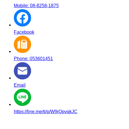
Mobile: 08-8258-1875
Facebook
Phone: 053601451
Email
https://line.me/ti/p/W9jQpvqkJC