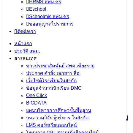
HRMS สพม.ชร
Eschool
Schoolmis สพม.ชร
ขออนุญาตไปราชการ
ติดต่อเรา
หน้าแรก
จำนวนผู้ชม:
1,343
ประวัติ สพม.
สารสนเทศ
เนื้อหาอื่นๆ
ข่าวประชาสัมพันธ์ สพม.เชียงราย
ประกาศ คำสั่ง เอกสาร สื่อ
เว็ปไซต์โรงเรียนในสังกัด
ข้อมูลจำนวนนักเรียน DMC
การประชุมคณะกรรมการขับเคลื่อน
One Click
BIGDATA
การนำเข้าข้อมูล OIT+ ประจำ
แผนบริหารการศึกษาขั้นพื้นฐาน
ปีงบประมาณ พ.ศ. 2569 มุ่งยกระดับความ
บทความวิจัย ผู้บริหาร ในสังกัด
LMS คอร์สเรียนออนไลน์
โปร่งใสในการดำเนินงาน
โครงการ CBL สอนหนังสือออนไลน์