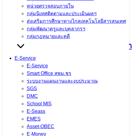
หน่วยตรวจสอบภายใน
กลุ่มนิเทศติดตามและประเมินผลฯ
ส่งเสริมการศึกษาทางไกลเทคโนโลยีสารสนเทศ
กิจกรรมแลกเปลี่ยนเรียนรู้วิธีปฏิบัติที่ดี
กลุ่มพัฒนาครูและบุคลากรฯ
(Best Practice) และการขับเคลื่อนหลัก
กลุ่มกฎหมายและคดี
ปรัชญาของเศรษฐกิจพอเพียงสู่สถานศึกษา
ประจำปีงบประมาณ พ.ศ. 2569 ณ โรง
E-Service
E-Service
เรียนแม่ต๋ำตาดควันวิทยาคม
Smart Office สพม.ชร
ระบบงานแผนงานและงบประมาณ
4 สิงหาคม 2026
4 สิงหาคม 2026
ข่าวประชาสัมพันธ์
SGS
สพม.เชียงราย
DMC
School MIS
จำนวนผู้ชม: 7
E-Seass
EMES
Asset-OBEC
E-Money