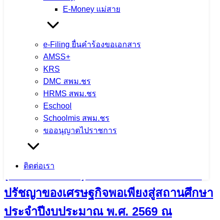
ตรวจสุขภาพประจำปี 2569 ใส่ใจสุขภาพ
E-Money แม่สาย
บุคลากร เสริมสร้างคุณภาพชีวิตและ
ประสิทธิภาพการทำงาน
e-Filing ยื่นคำร้องขอเอกสาร
AMSS+
KRS
4 สิงหาคม 2026
4 สิงหาคม 2026
ข่าวประชาสัมพันธ์
DMC สพม.ชร
สพม.เชียงราย
HRMS สพม.ชร
จำนวนผู้ชม: 7
Eschool
Schoolmis สพม.ชร
ขออนุญาตไปราชการ
กิจกรรมแลกเปลี่ยนเรียนรู้วิธีปฏิบัติที่ดี
ติดต่อเรา
(Best Practice) และการขับเคลื่อนหลัก
ปรัชญาของเศรษฐกิจพอเพียงสู่สถานศึกษา
ประจำปีงบประมาณ พ.ศ. 2569 ณ