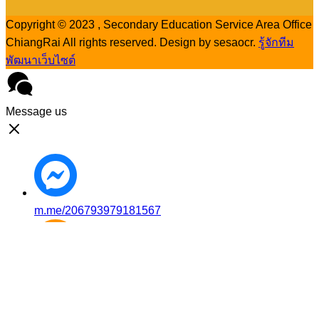
Copyright © 2023 , Secondary Education Service Area Office
ChiangRai All rights reserved. Design by sesaocr.
รู้จักทีม
พัฒนาเว็บไซต์
Message us
m.me/206793979181567
Mobile: 08-8258-1875