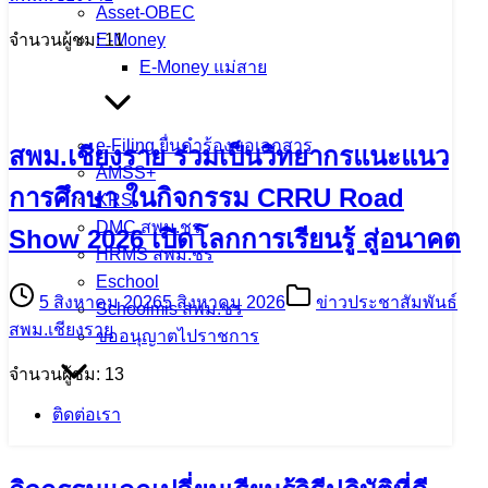
Asset-OBEC
E-Money
จำนวนผู้ชม: 11
E-Money แม่สาย
e-Filing ยื่นคำร้องขอเอกสาร
สพม.เชียงราย ร่วมเป็นวิทยากรแนะแนว
AMSS+
การศึกษา ในกิจกรรม CRRU Road
KRS
DMC สพม.ชร
Show 2026 เปิดโลกการเรียนรู้ สู่อนาคต
HRMS สพม.ชร
Eschool
5 สิงหาคม 2026
5 สิงหาคม 2026
ข่าวประชาสัมพันธ์
Schoolmis สพม.ชร
สพม.เชียงราย
ขออนุญาตไปราชการ
จำนวนผู้ชม: 13
ติดต่อเรา