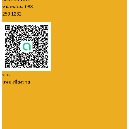
หน่วยสตน. 088
259 1232
ข่าว
สพม.เชียงราย