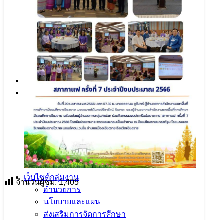
โครงการ CBL สอนหนังสือออนไลน์
ระบบคลังข้อสอบ PISA
ระบบคลังสื่อ LMS
บริการออนไลน์
ภารกิจผู้บริหารฯ
โครงสร้างองค์กร
โครงสร้างการบริหาร
ทีมบริหาร สพม.เชียงราย
อ.ก.ค.ศ.
ก.ต.ป.น.
เว็บไซต์กลุ่มงาน
จำนวนผู้ชม:
1,405
อำนวยการ
นโยบายและแผน
เนื้อหาอื่นๆ
ส่งเสริมการจัดการศึกษา