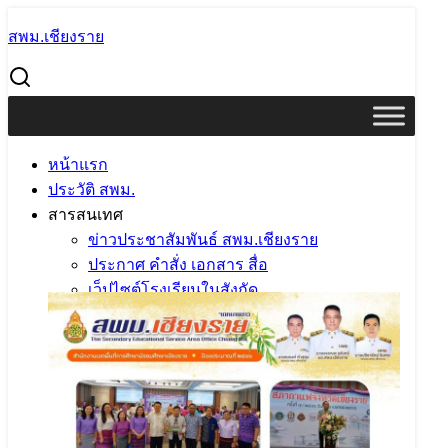
Skip
สพม.เชียงราย
to
Search
content
for:
สภากาแฟ ครั้งที่ 7 ประจำปีงบประมาณ 2566
สภากาแฟ ครั้งที่ 7 ประจำปีงบประมาณ
หน้าแรก
2566
ประวัติ สพม.
สารสนเทศ
20 เมษายน 2023
20 เมษายน 2023
แอดมิน
ข่าวประชาสัมพันธ์ สพม.เชียงราย
สพม.เชียงราย
ข่าวประชาสัมพันธ์ สพม.เชียงราย
ประกาศ คำสั่ง เอกสาร สื่อ
เว็ปไซต์โรงเรียนในสังกัด
ข้อมูลจำนวนนักเรียน DMC
One Click
BIGDATA
แผนบริหารการศึกษาขั้นพื้นฐาน
บทความวิจัย ผู้บริหาร ในสังกัด
LMS คอร์สเรียนออนไลน์