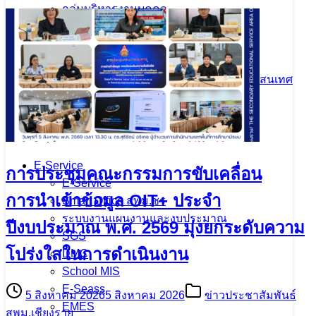
กลุ่มบริหารงานบุคคล
กลุ่มบริหารการเงินและสินทรัพย์
หน่วยตรวจสอบภายใน
กลุ่มนิเทศติดตามและประเมินผลฯ
ส่งเสริมการศึกษาทางไกลเทคโนโลยีสารสนเทศ
กลุ่มพัฒนาครูและบุคลากรฯ
กลุ่มกฎหมายและคดี
E-Service
การประชุมคณะกรรมการขับเคลื่อน
E-Service
การนำเข้าข้อมูล OIT+ ประจำ
Smart Office สพม.ชร
ระบบงานแผนงานและงบประมาณ
ปีงบประมาณ พ.ศ. 2569 มุ่งยกระดับความ
SGS
โปร่งใสในการดำเนินงาน
DMC
School MIS
E-Seass
5 สิงหาคม 2026
5 สิงหาคม 2026
ข่าวประชาสัมพันธ์
EMES
สพม.เชียงราย