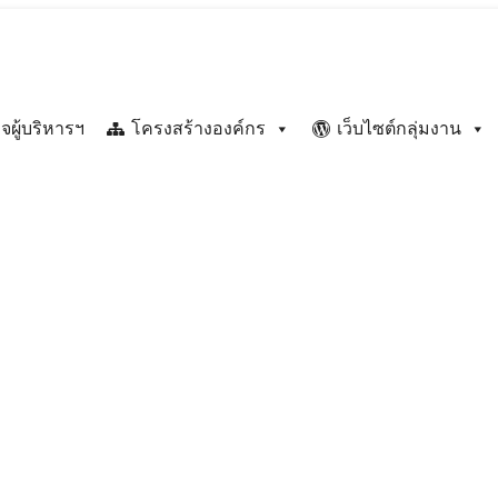
จผู้บริหารฯ
โครงสร้างองค์กร
เว็บไซต์กลุ่มงาน
คม 2566
ข่าวประชาสัมพันธ์ สพม.เชียงราย