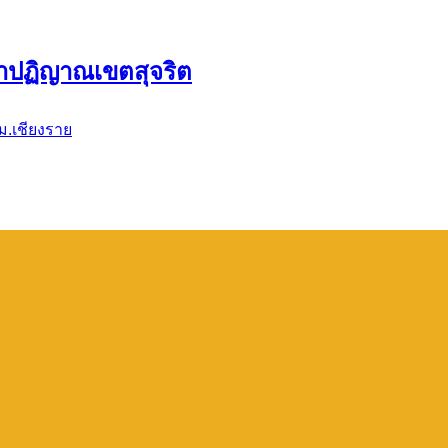
ำปฏิญาณเขตสุจริต
ม.เชียงราย