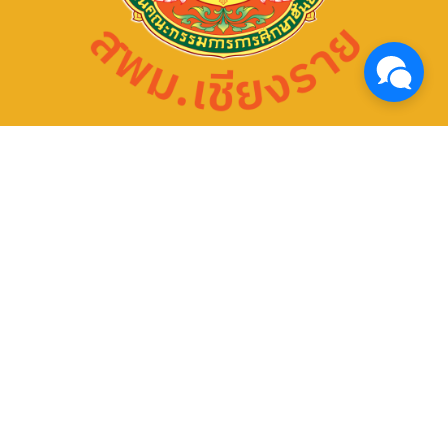
ตรวจสุขภาพประจำปี 2569 ใส่ใจสุขภาพ
บุคลากร เสริมสร้างคุณภาพชีวิตและ
ประสิทธิภาพการทำงาน
4 สิงหาคม 2026
ข่าวประชาสัมพันธ์ สพม.เชียงราย
จำนวนผู้ชม: 11
โทรศัพท์ : 0-5360-1450
หมายเลขติดต่อแต่ละกลุ่ม/หน่วย
กิจกรรมแลกเปลี่ยนเรียนรู้วิธีปฏิบัติที่ดี (Best
กลุ่มการเงินฯ 088 258 1870
กลุ่มแผนฯ 088 258 1871
Practice) และการขับเคลื่อนหลักปรัชญาของ
กลุ่มบุคคลฯ 088 258 1872
เศรษฐกิจพอเพียงสู่สถานศึกษา ประจำ
กลุ่มส่งเสริมฯ 088 258 1873
ปีงบประมาณ พ.ศ. 2569 ณ โรงเรียนดอย
กลุ่มนิเทศฯ 088 258 1874
หลวง รัชมังคลาภิเษก อำเภอดอยหลวง
กลุ่มอำนวยการ 088 258 1875
จังหวัดเชียงราย
หน่วยสตน. 088 259 1232
3 สิงหาคม 2026
ข่าวประชาสัมพันธ์ สพม.เชียงราย
ข่าว สพม.เชียงราย
จำนวนผู้ชม: 12