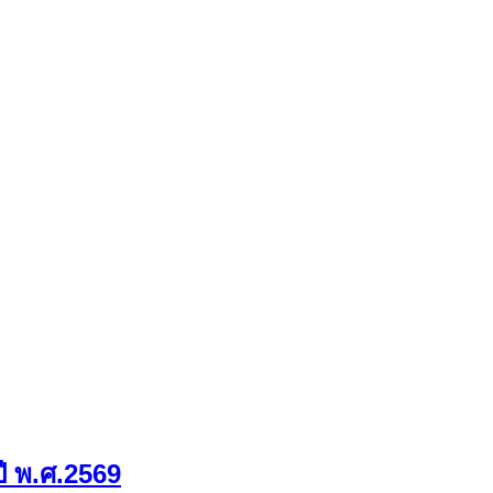
ี พ.ศ.2569