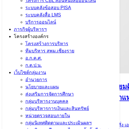
โครงการ CBL สอนหนังสือออนไลน์
ระบบคลังข้อสอบ PISA
ระบบคลังสื่อ LMS
บริการออนไลน์
ภารกิจผู้บริหารฯ
โครงสร้างองค์กร
โครงสร้างการบริหาร
ทีมบริหาร สพม.เชียงราย
อ.ก.ค.ศ.
ก.ต.ป.น.
เว็บไซต์กลุ่มงาน
อำนวยการ
ประกาศสำนักงานเขตพื้นที่การศึกษามัธยม
นโยบายและแผน
ส่งเสริมการจัดการศึกษา
ทางการศึกษาอื่นตามมาตรา 38 ค.(1) ตำแหน่ง
กลุ่มบริหารงานบุคคล
มัธยมศึกษาเชียงราย จำนวน 5 อัตรา
กลุ่มบริหารการเงินและสินทรัพย์
หน่วยตรวจสอบภายใน
กลุ่มนิเทศติดตามและประเมินผลฯ
27 กรกฎาคม 2026
27 กรกฎาคม 2026
ประกาศ คำสั่ง เอ