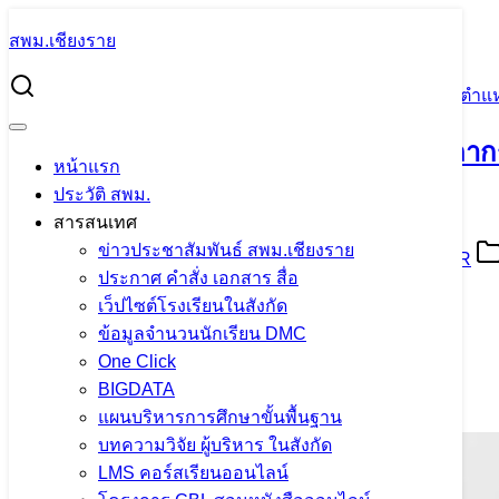
Skip
สพม.เชียงราย
to
Search
content
for:
การย้ายสับเปลี่ยนข้าราชการครูและบุคลากรทางการศึกษา ตำแหน่ง
การย้ายสับเปลี่ยนข้าราชการครูและบุคลาก
หน้าแรก
TMS)
ประวัติ สพม.
สารสนเทศ
ข่าวประชาสัมพันธ์ สพม.เชียงราย
8 กรกฎาคม 2024
8 กรกฎาคม 2024
PR SESAOCR
ประกาศ คำสั่ง เอกสาร สื่อ
ว-3093-การย้ายสับเปลี่ยน-ผ่านระบบ-TMS_compressed
ดาวน์โหลด
เว็ปไซต์โรงเรียนในสังกัด
คู่มือการใช้งานระบบ-สำหรับครู
ดาวน์โหลด
จำนวนผู้ชม:
1,353
ข้อมูลจำนวนนักเรียน DMC
One Click
เนื้อหาอื่นๆ
BIGDATA
แผนบริหารการศึกษาขั้นพื้นฐาน
บทความวิจัย ผู้บริหาร ในสังกัด
LMS คอร์สเรียนออนไลน์